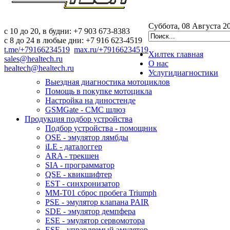
Суббота, 08 Августа 2
c 10 до 20, в будни: +7 903 673-8383
с 8 до 24 в любые дни: +7 916 623-4519
t.me/+79166234519
max.ru/+79166234519
Хилтек
главная
sales@healtech.ru
О нас
healtech@healtech.ru
Услуги
диагностики
Выездная диагностика мотоциклов
Помощь в покупке мотоцикла
Настройка на диностенде
GSMGate - СМС шлюз
Продукция
подбор устройства
Подбор устройства - помощник
OSE - эмулятор лямбды
iLE - даталоггер
ARA - трекшен
SIA - программатор
QSE - квикшифтер
EST - синхронизатор
MM-T01 сброс пробега Triumph
PSE - эмулятор клапана PAIR
SDE - эмулятор демпфера
ESE - эмулятор сервомотора
ESE - управляемый эмулятор