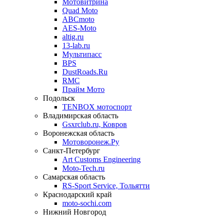
Мотовитрина
Quad Moto
ABCmoto
AES-Moto
altig.ru
13-lab.ru
Мультипасс
BPS
DustRoads.Ru
RMC
Прайм Мото
Подольск
TENBOX мотоспорт
Владимирская область
Gsxrclub.ru, Ковров
Воронежская область
Мотоворонеж.Ру
Санкт-Петербург
Art Customs Engineering
Moto-Tech.ru
Самарская область
RS-Sport Service, Тольятти
Краснодарский край
moto-sochi.com
Нижний Новгород