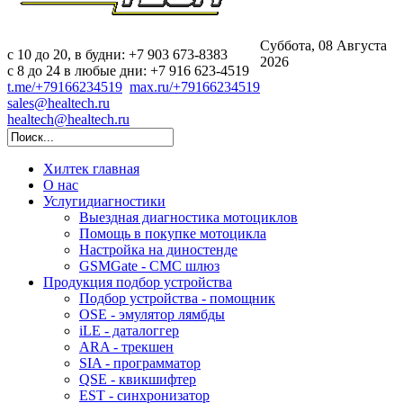
Суббота, 08 Августа
c 10 до 20, в будни: +7 903 673-8383
2026
с 8 до 24 в любые дни: +7 916 623-4519
t.me/+79166234519
max.ru/+79166234519
sales@healtech.ru
healtech@healtech.ru
Хилтек
главная
О нас
Услуги
диагностики
Выездная диагностика мотоциклов
Помощь в покупке мотоцикла
Настройка на диностенде
GSMGate - СМС шлюз
Продукция
подбор устройства
Подбор устройства - помощник
OSE - эмулятор лямбды
iLE - даталоггер
ARA - трекшен
SIA - программатор
QSE - квикшифтер
EST - синхронизатор