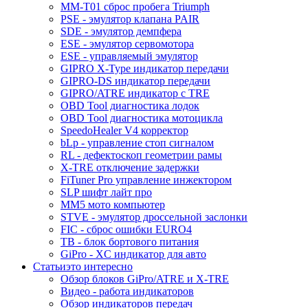
MM-T01 сброс пробега Triumph
PSE - эмулятор клапана PAIR
SDE - эмулятор демпфера
ESE - эмулятор сервомотора
ESE - управляемый эмулятор
GIPRO X-Type индикатор передачи
GIPRO-DS индикатор передачи
GIPRO/ATRE индикатор с TRE
OBD Tool диагностика лодок
OBD Tool диагностика мотоцикла
SpeedoHealer V4 корректор
bLp - управление стоп сигналом
RL - дефектоскоп геометрии рамы
X-TRE отключение задержки
FiTuner Pro управление инжектором
SLP шифт лайт про
MM5 мото компьютер
STVE - эмулятор дроссельной заслонки
FIC - сброс ошибки EURO4
TB - блок бортового питания
GiPro - XC индикатор для авто
Статьи
это интересно
Обзор блоков GiPro/ATRE и X-TRE
Видео - работа индикаторов
Обзор индикаторов передач