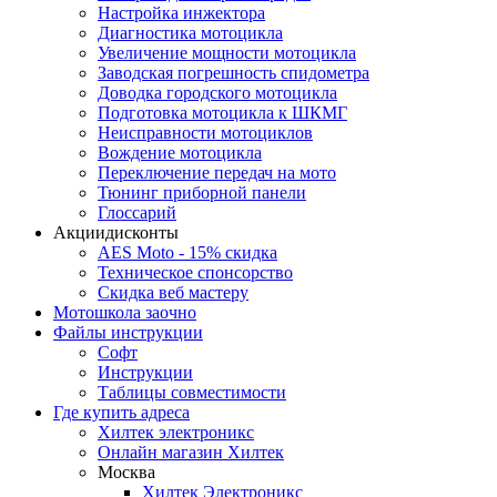
Настройка инжектора
Диагноcтика мотоцикла
Увеличение мощности мотоцикла
Заводская погрешность спидометра
Доводка городского мотоцикла
Подготовка мотоцикла к ШКМГ
Неисправности мотоциклов
Вождение мотоцикла
Переключение передач на мото
Тюнинг приборной панели
Глоссарий
Акции
дисконты
AES Moto - 15% скидка
Техническое спонсорство
Скидка веб мастеру
Мотошкола
заочно
Файлы
инструкции
Софт
Инструкции
Таблицы совместимости
Где купить
адреса
Хилтек электроникс
Онлайн магазин Хилтек
Москва
Хилтек Электроникс