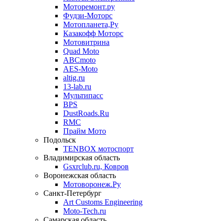
Моторемонт.ру
Фудзи-Моторс
Мотопланета,Ру
Казакофф Моторс
Мотовитрина
Quad Moto
ABCmoto
AES-Moto
altig.ru
13-lab.ru
Мультипасс
BPS
DustRoads.Ru
RMC
Прайм Мото
Подольск
TENBOX мотоспорт
Владимирская область
Gsxrclub.ru, Ковров
Воронежская область
Мотоворонеж.Ру
Санкт-Петербург
Art Customs Engineering
Moto-Tech.ru
Самарская область