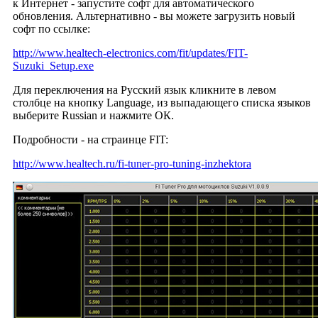
к Интернет - запустите софт для автоматического
обновления. Альтернативно - вы можете загрузить новый
софт по ссылке:
http://www.healtech-electronics.com/fit/updates/FIT-
Suzuki_Setup.exe
Для переключения на Русский язык кликните в левом
столбце на кнопку Language, из выпадающего списка языков
выберите Russian и нажмите ОК.
Подробности - на страинце FIT:
http://www.healtech.ru/fi-tuner-pro-tuning-inzhektora