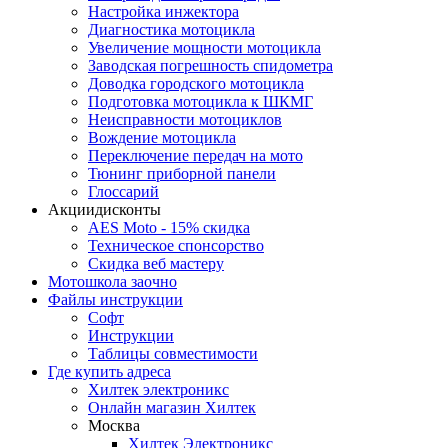
Настройка инжектора
Диагноcтика мотоцикла
Увеличение мощности мотоцикла
Заводская погрешность спидометра
Доводка городского мотоцикла
Подготовка мотоцикла к ШКМГ
Неисправности мотоциклов
Вождение мотоцикла
Переключение передач на мото
Тюнинг приборной панели
Глоссарий
Акции
дисконты
AES Moto - 15% скидка
Техническое спонсорство
Скидка веб мастеру
Мотошкола
заочно
Файлы
инструкции
Софт
Инструкции
Таблицы совместимости
Где купить
адреса
Хилтек электроникс
Онлайн магазин Хилтек
Москва
Хилтек Электроникс