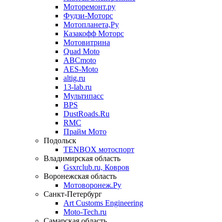
Моторемонт.ру
Фудзи-Моторс
Мотопланета,Ру
Казакофф Моторс
Мотовитрина
Quad Moto
ABCmoto
AES-Moto
altig.ru
13-lab.ru
Мультипасс
BPS
DustRoads.Ru
RMC
Прайм Мото
Подольск
TENBOX мотоспорт
Владимирская область
Gsxrclub.ru, Ковров
Воронежская область
Мотоворонеж.Ру
Санкт-Петербург
Art Customs Engineering
Moto-Tech.ru
Самарская область