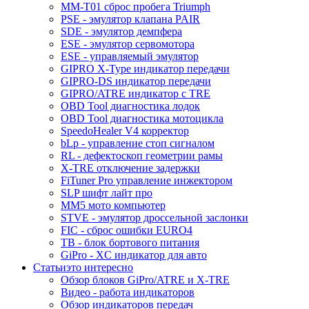
MM-T01 сброс пробега Triumph
PSE - эмулятор клапана PAIR
SDE - эмулятор демпфера
ESE - эмулятор сервомотора
ESE - управляемый эмулятор
GIPRO X-Type индикатор передачи
GIPRO-DS индикатор передачи
GIPRO/ATRE индикатор с TRE
OBD Tool диагностика лодок
OBD Tool диагностика мотоцикла
SpeedoHealer V4 корректор
bLp - управление стоп сигналом
RL - дефектоскоп геометрии рамы
X-TRE отключение задержки
FiTuner Pro управление инжектором
SLP шифт лайт про
MM5 мото компьютер
STVE - эмулятор дроссельной заслонки
FIC - сброс ошибки EURO4
TB - блок бортового питания
GiPro - XC индикатор для авто
Статьи
это интересно
Обзор блоков GiPro/ATRE и X-TRE
Видео - работа индикаторов
Обзор индикаторов передач