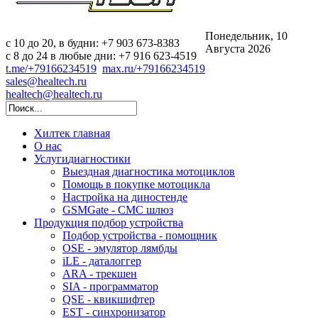
Понедельник, 10
c 10 до 20, в будни: +7 903 673-8383
Августа 2026
с 8 до 24 в любые дни: +7 916 623-4519
t.me/+79166234519
max.ru/+79166234519
sales@healtech.ru
healtech@healtech.ru
Хилтек
главная
О нас
Услуги
диагностики
Выездная диагностика мотоциклов
Помощь в покупке мотоцикла
Настройка на диностенде
GSMGate - СМС шлюз
Продукция
подбор устройства
Подбор устройства - помощник
OSE - эмулятор лямбды
iLE - даталоггер
ARA - трекшен
SIA - программатор
QSE - квикшифтер
EST - синхронизатор