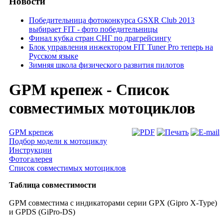
Новости
Победительница фотоконкурса GSXR Club 2013
выбирает FIT - фото победительницы
Финал кубка стран СНГ по драгрейсингу
Блок управления инжектором FIT Tuner Pro теперь на
Русском языке
Зимняя школа физического развития пилотов
GPM крепеж - Список
совместимых мотоциклов
GPM крепеж
Подбор модели к мотоциклу
Инструкции
Фотогалерея
Список совместимых мотоциклов
Таблица совместимости
GPM совместима с индикаторами серии GPX (Gipro X-Type)
и GPDS (GiPro-DS)