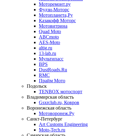
Моторемонт.ру
Фудзи-Моторс
Мотопланета,Ру
Казакофф Моторс
Мотовитрина
Quad Moto
ABCmoto
AES-Moto
altig.ru
13-lab.ru
Мультипасс
BPS
DustRoads.Ru
RMC
Прайм Мото
Подольск
TENBOX мотоспорт
Владимирская область
Gsxrclub.ru, Ковров
Воронежская область
Мотоворонеж.Ру
Санкт-Петербург
Art Customs Engineering
Moto-Tech.ru
Самарская область