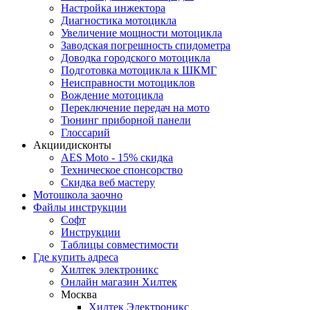
Настройка инжектора
Диагноcтика мотоцикла
Увеличение мощности мотоцикла
Заводская погрешность спидометра
Доводка городского мотоцикла
Подготовка мотоцикла к ШКМГ
Неисправности мотоциклов
Вождение мотоцикла
Переключение передач на мото
Тюнинг приборной панели
Глоссарий
Акции
дисконты
AES Moto - 15% скидка
Техническое спонсорство
Скидка веб мастеру
Мотошкола
заочно
Файлы
инструкции
Софт
Инструкции
Таблицы совместимости
Где купить
адреса
Хилтек электроникс
Онлайн магазин Хилтек
Москва
Хилтек Электроникс