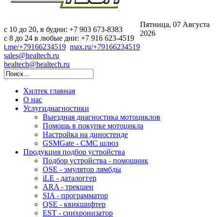
Пятница, 07 Августа
c 10 до 20, в будни: +7 903 673-8383
2026
с 8 до 24 в любые дни: +7 916 623-4519
t.me/+79166234519
max.ru/+79166234519
sales@healtech.ru
healtech@healtech.ru
Хилтек
главная
О нас
Услуги
диагностики
Выездная диагностика мотоциклов
Помощь в покупке мотоцикла
Настройка на диностенде
GSMGate - СМС шлюз
Продукция
подбор устройства
Подбор устройства - помощник
OSE - эмулятор лямбды
iLE - даталоггер
ARA - трекшен
SIA - программатор
QSE - квикшифтер
EST - синхронизатор