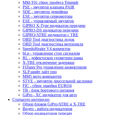
MM-T01 сброс пробега Triumph
PSE - эмулятор клапана PAIR
SDE - эмулятор демпфера
ESE - эмулятор сервомотора
ESE - управляемый эмулятор
GIPRO X-Type индикатор передачи
GIPRO-DS индикатор передачи
GIPRO/ATRE индикатор с TRE
OBD Tool диагностика лодок
OBD Tool диагностика мотоцикла
SpeedoHealer V4 корректор
bLp - управление стоп сигналом
RL - дефектоскоп геометрии рамы
X-TRE отключение задержки
FiTuner Pro управление инжектором
SLP шифт лайт про
MM5 мото компьютер
STVE - эмулятор дроссельной заслонки
FIC - сброс ошибки EURO4
TB - блок бортового питания
GiPro - XC индикатор для авто
Статьи
это интересно
Обзор блоков GiPro/ATRE и X-TRE
Видео - работа индикаторов
Обзор индикаторов передач