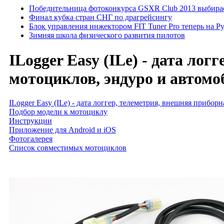
Победительница фотоконкурса GSXR Club 2013 выбирае
Финал кубка стран СНГ по драгрейсингу
Блок управления инжектором FIT Tuner Pro теперь на Р
Зимняя школа физического развития пилотов
ILogger Easy (ILe) - дата ло
мотоциклов, эндуро и автомо
ILogger Easy (ILe) - дата логгер, телеметрия, внешняя прибо
Подбор модели к мотоциклу
Инструкции
Приложение для Android и iOS
Фотогалерея
Список совместимых мотоциклов