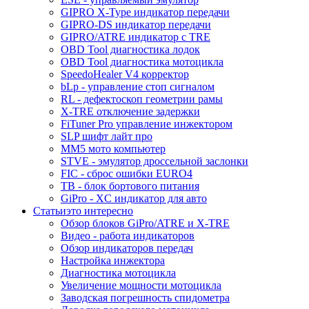
GIPRO X-Type индикатор передачи
GIPRO-DS индикатор передачи
GIPRO/ATRE индикатор с TRE
OBD Tool диагностика лодок
OBD Tool диагностика мотоцикла
SpeedoHealer V4 корректор
bLp - управление стоп сигналом
RL - дефектоскоп геометрии рамы
X-TRE отключение задержки
FiTuner Pro управление инжектором
SLP шифт лайт про
MM5 мото компьютер
STVE - эмулятор дроссельной заслонки
FIC - сброс ошибки EURO4
TB - блок бортового питания
GiPro - XC индикатор для авто
Статьи
это интересно
Обзор блоков GiPro/ATRE и X-TRE
Видео - работа индикаторов
Обзор индикаторов передач
Настройка инжектора
Диагноcтика мотоцикла
Увеличение мощности мотоцикла
Заводская погрешность спидометра