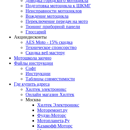
Доводка городского мотоцикла
Подготовка мотоцикла к ШКМГ
Неисправности мотоциклов
Вождение мотоцикла
Переключение передач на мото
Тюнинг приборной панели
Глоссарий
Акции
дисконты
AES Moto - 15% скидка
Техническое спонсорство
Скидка веб мастеру
Мотошкола
заочно
Файлы
инструкции
Софт
Инструкции
Таблицы совместимости
Где купить
адреса
Хилтек электроникс
Онлайн магазин Хилтек
Москва
Хилтек Электроникс
Моторемонт.ру
Фудзи-Моторс
Мотопланета,Ру
Казакофф Моторс