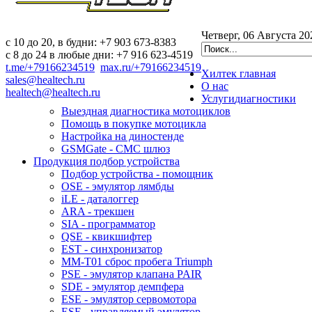
Четверг, 06 Августа 20
c 10 до 20, в будни: +7 903 673-8383
с 8 до 24 в любые дни: +7 916 623-4519
t.me/+79166234519
max.ru/+79166234519
Хилтек
главная
sales@healtech.ru
О нас
healtech@healtech.ru
Услуги
диагностики
Выездная диагностика мотоциклов
Помощь в покупке мотоцикла
Настройка на диностенде
GSMGate - СМС шлюз
Продукция
подбор устройства
Подбор устройства - помощник
OSE - эмулятор лямбды
iLE - даталоггер
ARA - трекшен
SIA - программатор
QSE - квикшифтер
EST - синхронизатор
MM-T01 сброс пробега Triumph
PSE - эмулятор клапана PAIR
SDE - эмулятор демпфера
ESE - эмулятор сервомотора
ESE - управляемый эмулятор