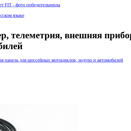
т FIT - фото победительницы
усском языке
ггер, телеметрия, внешняя при
билей
рная панель для шоссейных мотоциклов, эндуро и автомобилей