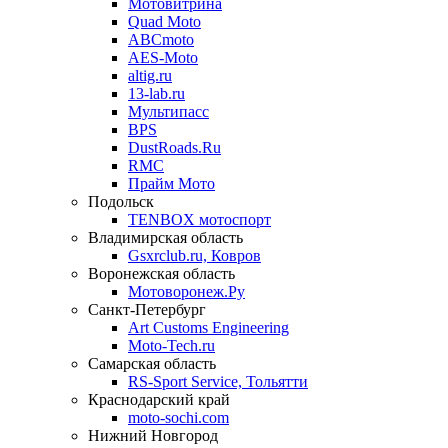
Мотовитрина
Quad Moto
ABCmoto
AES-Moto
altig.ru
13-lab.ru
Мультипасс
BPS
DustRoads.Ru
RMC
Прайм Мото
Подольск
TENBOX мотоспорт
Владимирская область
Gsxrclub.ru, Ковров
Воронежская область
Мотоворонеж.Ру
Санкт-Петербург
Art Customs Engineering
Moto-Tech.ru
Самарская область
RS-Sport Service, Тольятти
Краснодарский край
moto-sochi.com
Нижний Новгород