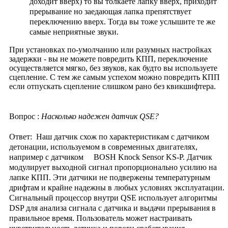
доходит вверх) то вы толкаете лапку вверх, приходит
прерывание но заедающая лапка препятствует
переключению вверх. Тогда вы тоже услышите те же
самые неприятные звуки.
При установках по-умолчанию или разумных настройках
задержки - вы не можете повредить КПП, переключение
осуществляется мягко, без звуков, как будто вы используете
сцепление. С тем же самым успехом можно повредить КПП
если отпускать сцепление слишком рано без квикшифтера.
Вопрос :
Насколько надежен датчик QSE?
Ответ:
Наш датчик схож по характеристикам с датчиком
детонации, используемом в современных двигателях,
например с датчиком BOSH Knock Sensor KS-P. Датчик
модулирует выходной сигнал пропорционально усилию на
лапке КПП. Эти датчики не подвержены температурным
дрифтам и крайне надежны в любых условиях эксплуатации.
Сигнальный процессор внутри QSE использует алгоритмы
DSP для анализа сигнала с датчика и выдачи прерывания в
правильное время. Пользователь может настраивать