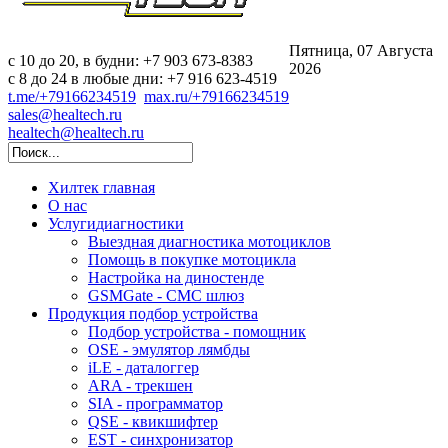
Пятница, 07 Августа
c 10 до 20, в будни: +7 903 673-8383
2026
с 8 до 24 в любые дни: +7 916 623-4519
t.me/+79166234519
max.ru/+79166234519
sales@healtech.ru
healtech@healtech.ru
Хилтек
главная
О нас
Услуги
диагностики
Выездная диагностика мотоциклов
Помощь в покупке мотоцикла
Настройка на диностенде
GSMGate - СМС шлюз
Продукция
подбор устройства
Подбор устройства - помощник
OSE - эмулятор лямбды
iLE - даталоггер
ARA - трекшен
SIA - программатор
QSE - квикшифтер
EST - синхронизатор