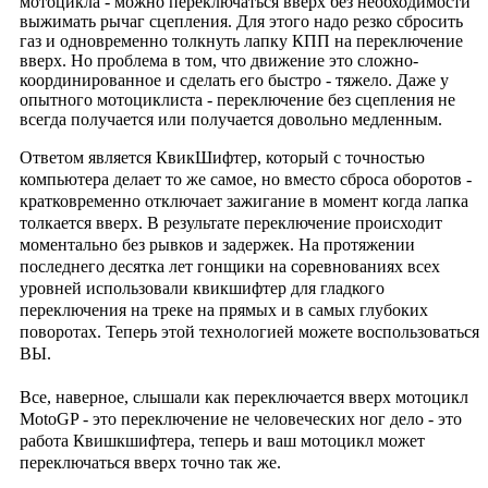
мотоцикла - можно переключаться вверх без необходимости
выжимать рычаг сцепления. Для этого надо резко сбросить
газ и одновременно толкнуть лапку КПП на переключение
вверх. Но проблема в том, что движение это сложно-
координированное и сделать его быстро - тяжело. Даже у
опытного мотоциклиста - переключение без сцепления не
всегда получается или получается довольно медленным.
Ответом является КвикШифтер, который с точностью
компьютера делает то же самое, но вместо сброса оборотов -
кратковременно отключает зажигание в момент когда лапка
толкается вверх. В результате переключение происходит
моментально без рывков и задержек. На протяжении
последнего десятка лет гонщики на соревнованиях всех
уровней использовали квикшифтер для гладкого
переключения на треке на прямых и в самых глубоких
поворотах. Теперь этой технологией можете воспользоваться
ВЫ.
Все, наверное, слышали как переключается вверх мотоцикл
MotoGP - это переключение не человеческих ног дело - это
работа Квишкшифтера, теперь и ваш мотоцикл может
переключаться вверх точно так же.