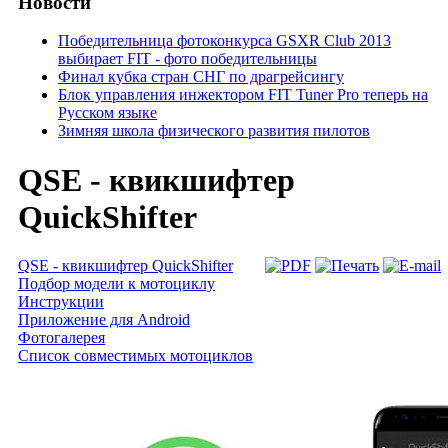
Новости
Победительница фотоконкурса GSXR Club 2013
выбирает FIT - фото победительницы
Финал кубка стран СНГ по драгрейсингу
Блок управления инжектором FIT Tuner Pro теперь на
Русском языке
Зимняя школа физического развития пилотов
QSE - квикшифтер
QuickShifter
QSE - квикшифтер QuickShifter
Подбор модели к мотоциклу
Инструкции
Приложение для Android
Фотогалерея
Список совместимых мотоциклов