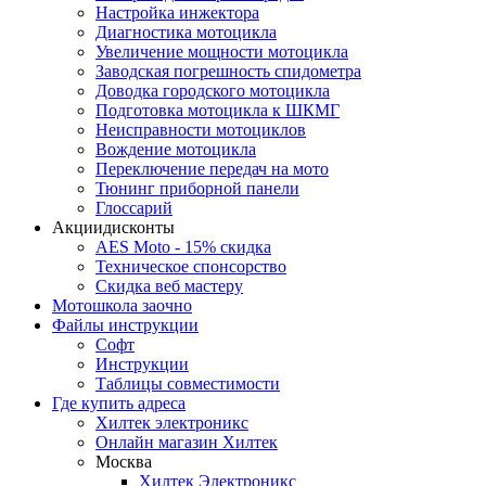
Настройка инжектора
Диагноcтика мотоцикла
Увеличение мощности мотоцикла
Заводская погрешность спидометра
Доводка городского мотоцикла
Подготовка мотоцикла к ШКМГ
Неисправности мотоциклов
Вождение мотоцикла
Переключение передач на мото
Тюнинг приборной панели
Глоссарий
Акции
дисконты
AES Moto - 15% скидка
Техническое спонсорство
Скидка веб мастеру
Мотошкола
заочно
Файлы
инструкции
Софт
Инструкции
Таблицы совместимости
Где купить
адреса
Хилтек электроникс
Онлайн магазин Хилтек
Москва
Хилтек Электроникс