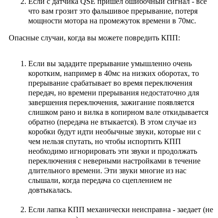
Если с датчика QSE пришел ошибочный сигнал - все
что вам грозит это фальшивое прерывание, потеря
мощности мотора на промежуток
времени в 70мс.
Опасные случаи, когда вы можете повредить КПП:
Если вы зададите прерывание умышленно очень
коротким, например в 40мс на низких оборотах, то
прерывание срабатывает во время переключения
передач, но времени прерывания недостаточно для
завершения переключения, зажигание появляется
слишком рано
и вилка в копирном вале откидывается
обратно (передача не втыкается). В этом случае из
коробки будут идти необычные звуки, которые ни с
чем нельзя спутать, но чтобы испортить КПП
необходимо игнорировать эти звуки и продолжать
переключения с неверными настройками в течение
длительного времени. Эти звуки многие из нас
слышали, когда передача со сцеплением не
довтыкалась.
Если лапка КПП механически неисправна - заедает (не