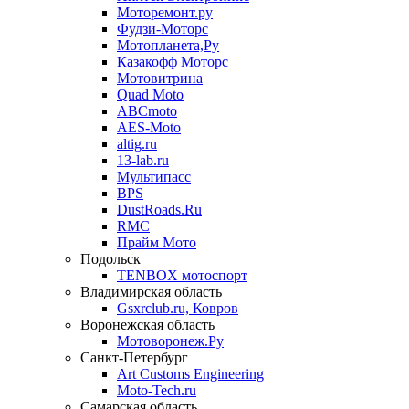
Моторемонт.ру
Фудзи-Моторс
Мотопланета,Ру
Казакофф Моторс
Мотовитрина
Quad Moto
ABCmoto
AES-Moto
altig.ru
13-lab.ru
Мультипасс
BPS
DustRoads.Ru
RMC
Прайм Мото
Подольск
TENBOX мотоспорт
Владимирская область
Gsxrclub.ru, Ковров
Воронежская область
Мотоворонеж.Ру
Санкт-Петербург
Art Customs Engineering
Moto-Tech.ru
Самарская область