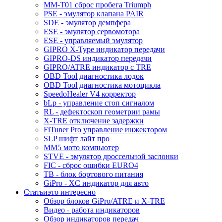
MM-T01 сброс пробега Triumph
PSE - эмулятор клапана PAIR
SDE - эмулятор демпфера
ESE - эмулятор сервомотора
ESE - управляемый эмулятор
GIPRO X-Type индикатор передачи
GIPRO-DS индикатор передачи
GIPRO/ATRE индикатор с TRE
OBD Tool диагностика лодок
OBD Tool диагностика мотоцикла
SpeedoHealer V4 корректор
bLp - управление стоп сигналом
RL - дефектоскоп геометрии рамы
X-TRE отключение задержки
FiTuner Pro управление инжектором
SLP шифт лайт про
MM5 мото компьютер
STVE - эмулятор дроссельной заслонки
FIC - сброс ошибки EURO4
TB - блок бортового питания
GiPro - XC индикатор для авто
Статьи
это интересно
Обзор блоков GiPro/ATRE и X-TRE
Видео - работа индикаторов
Обзор индикаторов передач