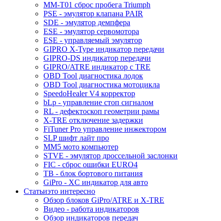
MM-T01 сброс пробега Triumph
PSE - эмулятор клапана PAIR
SDE - эмулятор демпфера
ESE - эмулятор сервомотора
ESE - управляемый эмулятор
GIPRO X-Type индикатор передачи
GIPRO-DS индикатор передачи
GIPRO/ATRE индикатор с TRE
OBD Tool диагностика лодок
OBD Tool диагностика мотоцикла
SpeedoHealer V4 корректор
bLp - управление стоп сигналом
RL - дефектоскоп геометрии рамы
X-TRE отключение задержки
FiTuner Pro управление инжектором
SLP шифт лайт про
MM5 мото компьютер
STVE - эмулятор дроссельной заслонки
FIC - сброс ошибки EURO4
TB - блок бортового питания
GiPro - XC индикатор для авто
Статьи
это интересно
Обзор блоков GiPro/ATRE и X-TRE
Видео - работа индикаторов
Обзор индикаторов передач