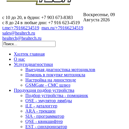
Воскресенье, 09
c 10 до 20, в будни: +7 903 673-8383
Августа 2026
с 8 до 24 в любые дни: +7 916 623-4519
t.me/+79166234519
max.ru/+79166234519
sales@healtech.ru
healtech@healtech.ru
Хилтек
главная
О нас
Услуги
диагностики
Выездная диагностика мотоциклов
Помощь в покупке мотоцикла
Настройка на диностенде
GSMGate - СМС шлюз
Продукция
подбор устройства
Подбор устройства - помощник
OSE - эмулятор лямбды
iLE - даталоггер
ARA - трекшен
SIA - программатор
QSE - квикшифтер
EST - синхронизатор