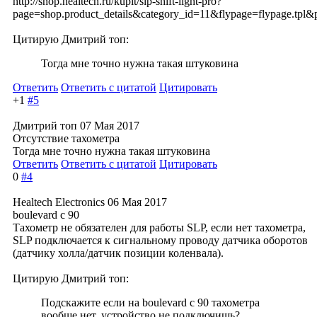
http://shop.healtech.ru/kupit/slp-shift-light-pro?
page=shop.product_details&category_id=11&flypage=flypage.tpl&
Цитирую Дмитрий топ:
Тогда мне точно нужна такая штуковина
Ответить
Ответить с цитатой
Цитировать
+1
#5
Дмитрий топ
07 Мая 2017
Отсутствие тахометра
Тогда мне точно нужна такая штуковина
Ответить
Ответить с цитатой
Цитировать
0
#4
Healtech Electronics
06 Мая 2017
boulevard c 90
Тахометр не обязателен для работы SLP, если нет тахометра,
SLP подключается к сигнальному проводу датчика оборотов
(датчику холла/датчик позиции коленвала).
Цитирую Дмитрий топ:
Подскажите если на boulevard c 90 тахометра
вообще нет, устройство не подключишь?