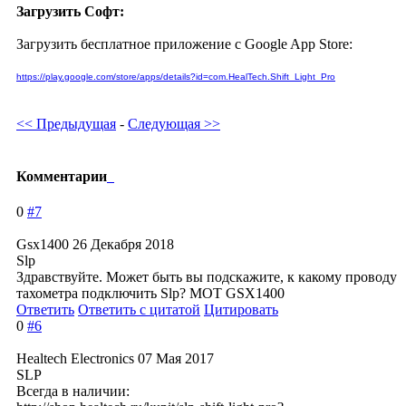
Загрузить Софт:
Загрузить бесплатное приложение с Google App Store:
https://play.google.com/store/apps/details?id=com.HealTech.Shift_Light_Pro
<< Предыдущая
-
Следующая >>
Комментарии
0
#7
Gsx1400
26 Декабря 2018
Slp
Здравствуйте. Может быть вы подскажите, к какому проводу
тахометра подключить Slp? МОТ GSX1400
Ответить
Ответить с цитатой
Цитировать
0
#6
Healtech Electronics
07 Мая 2017
SLP
Всегда в наличии: