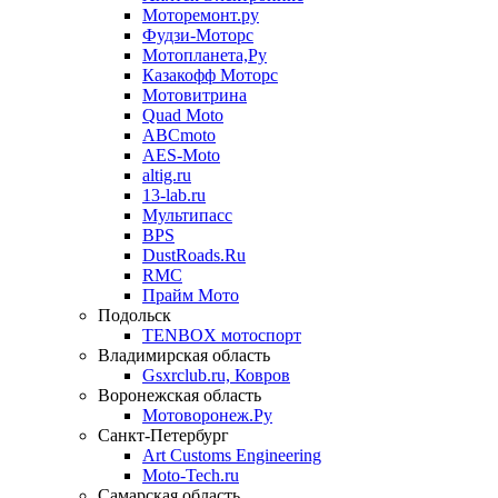
Моторемонт.ру
Фудзи-Моторс
Мотопланета,Ру
Казакофф Моторс
Мотовитрина
Quad Moto
ABCmoto
AES-Moto
altig.ru
13-lab.ru
Мультипасс
BPS
DustRoads.Ru
RMC
Прайм Мото
Подольск
TENBOX мотоспорт
Владимирская область
Gsxrclub.ru, Ковров
Воронежская область
Мотоворонеж.Ру
Санкт-Петербург
Art Customs Engineering
Moto-Tech.ru
Самарская область