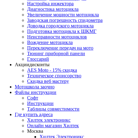
Настройка инжектора
Диагноcтика мотоцикла
Увеличение мощности мотоцикла
Заводская погрешность спидометра
Доводка городского мотоцикла
Подготовка мотоцикла к ШКМГ
Неисправности мотоциклов
Вождение мотоцикла
Переключение передач на мото
Тюнинг приборной панели
Глоссарий
Акции
дисконты
AES Moto - 15% скидка
Техническое спонсорство
Скидка веб мастеру
Мотошкола
заочно
Файлы
инструкции
Софт
Инструкции
Таблицы совместимости
Где купить
адреса
Хилтек электроникс
Онлайн магазин Хилтек
Москва
Хилтек Электроникс