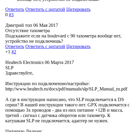
Ответить
Ответить с цитатой
Цитировать
0
#3
Дмитрий топ
06 Мая 2017
Отсутствие тахометра
Подскажите если на boulevard c 90 тахометра вообще нет,
устройство не подключишь?
Ответить
Ответить с цитатой
Цитировать
+1
#2
Healtech Electronics
06 Марта 2017
SLP
Здравствуйте,
Инструкции по подключению/настройке:
http://www.healtech.ru/docs/pdf/manuals/slp/SLP_Manual_ru.pdf
А где в инструкции написано, что SLP подключается к DS
серии? В нашей инструкции такого нет. GPX подключается с
помощью 3х проводов - два из них питание +12В и масса,
третий - сигнал с датчика оборотов или тахометр. К
катушкам SLP не подключается, адаптер не нужен.
Цитирую Лилиан: