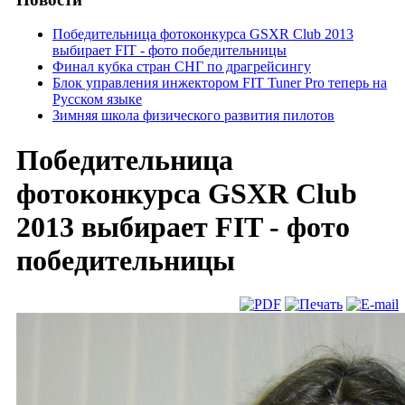
Победительница фотоконкурса GSXR Club 2013
выбирает FIT - фото победительницы
Финал кубка стран СНГ по драгрейсингу
Блок управления инжектором FIT Tuner Pro теперь на
Русском языке
Зимняя школа физического развития пилотов
Победительница
фотоконкурса GSXR Club
2013 выбирает FIT - фото
победительницы