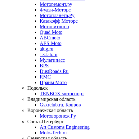
Моторемонт.ру
Фудзи-Моторс
Мотопланета,Ру
Казакофф Моторс
Мотовитрина
Quad Moto
ABCmoto
AES-Moto
altig.ru
13-lab.ru
Мультипасс
BPS
DustRoads.Ru
RMC
Прайм Мото
Подольск
TENBOX мотоспорт
Владимирская область
Gsxrclub.ru, Ковров
Воронежская область
Мотоворонеж.Ру
Санкт-Петербург
Art Customs Engineering
Moto-Tech.ru
Самарская область