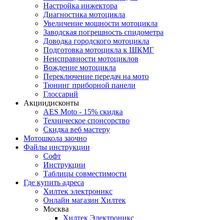
Настройка инжектора
Диагноcтика мотоцикла
Увеличение мощности мотоцикла
Заводская погрешность спидометра
Доводка городского мотоцикла
Подготовка мотоцикла к ШКМГ
Неисправности мотоциклов
Вождение мотоцикла
Переключение передач на мото
Тюнинг приборной панели
Глоссарий
Акции
дисконты
AES Moto - 15% скидка
Техническое спонсорство
Скидка веб мастеру
Мотошкола
заочно
Файлы
инструкции
Софт
Инструкции
Таблицы совместимости
Где купить
адреса
Хилтек электроникс
Онлайн магазин Хилтек
Москва
Хилтек Электроникс