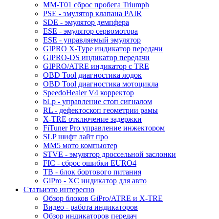
MM-T01 сброс пробега Triumph
PSE - эмулятор клапана PAIR
SDE - эмулятор демпфера
ESE - эмулятор сервомотора
ESE - управляемый эмулятор
GIPRO X-Type индикатор передачи
GIPRO-DS индикатор передачи
GIPRO/ATRE индикатор с TRE
OBD Tool диагностика лодок
OBD Tool диагностика мотоцикла
SpeedoHealer V4 корректор
bLp - управление стоп сигналом
RL - дефектоскоп геометрии рамы
X-TRE отключение задержки
FiTuner Pro управление инжектором
SLP шифт лайт про
MM5 мото компьютер
STVE - эмулятор дроссельной заслонки
FIC - сброс ошибки EURO4
TB - блок бортового питания
GiPro - XC индикатор для авто
Статьи
это интересно
Обзор блоков GiPro/ATRE и X-TRE
Видео - работа индикаторов
Обзор индикаторов передач