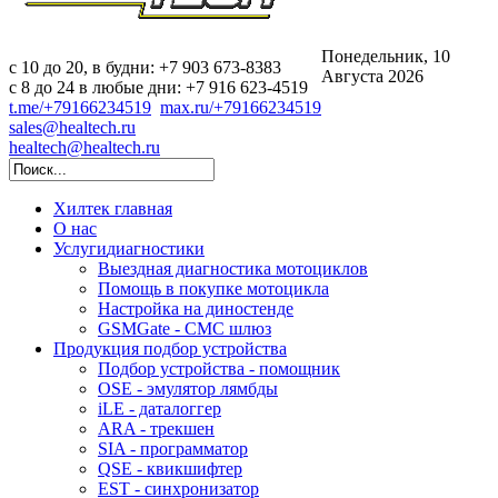
Понедельник, 10
c 10 до 20, в будни: +7 903 673-8383
Августа 2026
с 8 до 24 в любые дни: +7 916 623-4519
t.me/+79166234519
max.ru/+79166234519
sales@healtech.ru
healtech@healtech.ru
Хилтек
главная
О нас
Услуги
диагностики
Выездная диагностика мотоциклов
Помощь в покупке мотоцикла
Настройка на диностенде
GSMGate - СМС шлюз
Продукция
подбор устройства
Подбор устройства - помощник
OSE - эмулятор лямбды
iLE - даталоггер
ARA - трекшен
SIA - программатор
QSE - квикшифтер
EST - синхронизатор