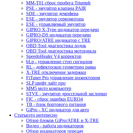
MM-T01 сброс пробега Triumph
PSE - эмулятор клапана PAIR
SDE - эмулятор демпфера
ESE - эмулятор сервомотора
ESE - управляемый эмулятор
GIPRO X-Type индикатор передачи
GIPRO-DS индикатор передачи
GIPRO/ATRE индикатор с TRE
OBD Tool диагностика лодок
OBD Tool диагностика мотоцикла
SpeedoHealer V4 корректор
bLp - управление стоп сигналом
RL - дефектоскоп геометрии рамы
X-TRE отключение задержки
FiTuner Pro управление инжектором
SLP шифт лайт про
MM5 мото компьютер
STVE - эмулятор дроссельной заслонки
FIC - сброс ошибки EURO4
TB - блок бортового питания
GiPro - XC индикатор для авто
Статьи
это интересно
Обзор блоков GiPro/ATRE и X-TRE
Видео - работа индикаторов
Обзор индикаторов передач