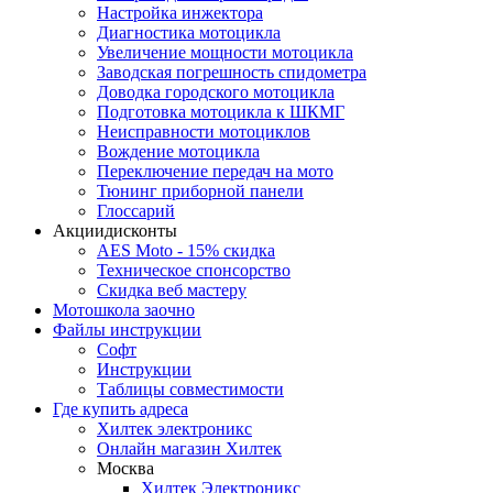
Настройка инжектора
Диагноcтика мотоцикла
Увеличение мощности мотоцикла
Заводская погрешность спидометра
Доводка городского мотоцикла
Подготовка мотоцикла к ШКМГ
Неисправности мотоциклов
Вождение мотоцикла
Переключение передач на мото
Тюнинг приборной панели
Глоссарий
Акции
дисконты
AES Moto - 15% скидка
Техническое спонсорство
Скидка веб мастеру
Мотошкола
заочно
Файлы
инструкции
Софт
Инструкции
Таблицы совместимости
Где купить
адреса
Хилтек электроникс
Онлайн магазин Хилтек
Москва
Хилтек Электроникс