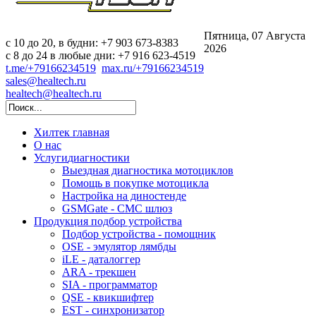
Пятница, 07 Августа
c 10 до 20, в будни: +7 903 673-8383
2026
с 8 до 24 в любые дни: +7 916 623-4519
t.me/+79166234519
max.ru/+79166234519
sales@healtech.ru
healtech@healtech.ru
Хилтек
главная
О нас
Услуги
диагностики
Выездная диагностика мотоциклов
Помощь в покупке мотоцикла
Настройка на диностенде
GSMGate - СМС шлюз
Продукция
подбор устройства
Подбор устройства - помощник
OSE - эмулятор лямбды
iLE - даталоггер
ARA - трекшен
SIA - программатор
QSE - квикшифтер
EST - синхронизатор