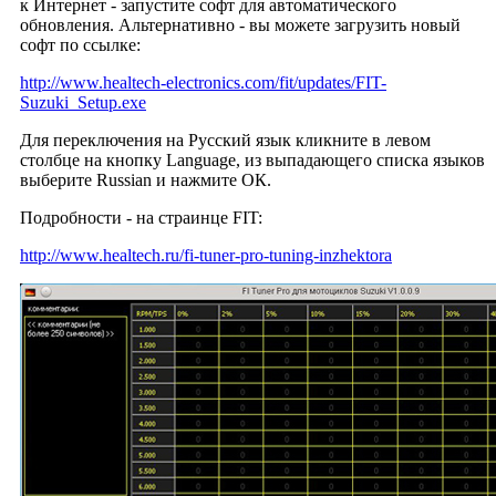
к Интернет - запустите софт для автоматического
обновления. Альтернативно - вы можете загрузить новый
софт по ссылке:
http://www.healtech-electronics.com/fit/updates/FIT-
Suzuki_Setup.exe
Для переключения на Русский язык кликните в левом
столбце на кнопку Language, из выпадающего списка языков
выберите Russian и нажмите ОК.
Подробности - на страинце FIT:
http://www.healtech.ru/fi-tuner-pro-tuning-inzhektora