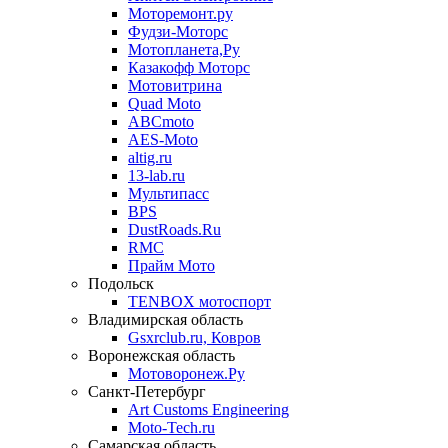
Моторемонт.ру
Фудзи-Моторс
Мотопланета,Ру
Казакофф Моторс
Мотовитрина
Quad Moto
ABCmoto
AES-Moto
altig.ru
13-lab.ru
Мультипасс
BPS
DustRoads.Ru
RMC
Прайм Мото
Подольск
TENBOX мотоспорт
Владимирская область
Gsxrclub.ru, Ковров
Воронежская область
Мотоворонеж.Ру
Санкт-Петербург
Art Customs Engineering
Moto-Tech.ru
Самарская область