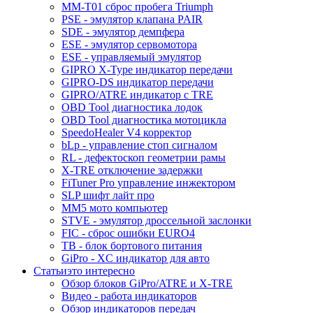
MM-T01 сброс пробега Triumph
PSE - эмулятор клапана PAIR
SDE - эмулятор демпфера
ESE - эмулятор сервомотора
ESE - управляемый эмулятор
GIPRO X-Type индикатор передачи
GIPRO-DS индикатор передачи
GIPRO/ATRE индикатор с TRE
OBD Tool диагностика лодок
OBD Tool диагностика мотоцикла
SpeedoHealer V4 корректор
bLp - управление стоп сигналом
RL - дефектоскоп геометрии рамы
X-TRE отключение задержки
FiTuner Pro управление инжектором
SLP шифт лайт про
MM5 мото компьютер
STVE - эмулятор дроссельной заслонки
FIC - сброс ошибки EURO4
TB - блок бортового питания
GiPro - XC индикатор для авто
Статьи
это интересно
Обзор блоков GiPro/ATRE и X-TRE
Видео - работа индикаторов
Обзор индикаторов передач