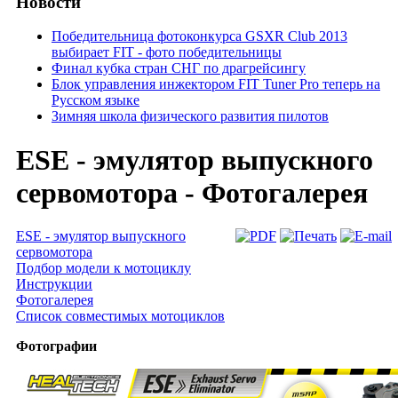
Новости
Победительница фотоконкурса GSXR Club 2013
выбирает FIT - фото победительницы
Финал кубка стран СНГ по драгрейсингу
Блок управления инжектором FIT Tuner Pro теперь на
Русском языке
Зимняя школа физического развития пилотов
ESE - эмулятор выпускного
сервомотора - Фотогалерея
ESE - эмулятор выпускного
сервомотора
Подбор модели к мотоциклу
Инструкции
Фотогалерея
Список совместимых мотоциклов
Фотографии