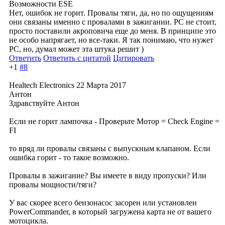
Возможности ESE
Нет, ошибок не горит. Провалы тяги, да, но по ощущениям
они связаны именно с провалами в зажигании. PC не стоит,
просто поставили акроповича еще до меня. В принципе это
не особо напрягает, но все-таки. Я так понимаю, что нужет
PC, но, думал может эта штука решит )
Ответить
Ответить с цитатой
Цитировать
+1
#8
Healtech Electronics
22 Марта 2017
Антон
Здравствуйте Антон
Если не горит лампочка - Проверьте Мотор = Check Engine =
FI
то вряд ли провалы связаны с выпускным клапаном. Если
ошибка горит - то такое возможно.
Провалы в зажигание? Вы имеете в виду пропуски? Или
провалы мощности/тяги?
У вас скорее всего бензонасос засорен или установлен
PowerCommander, в который загружена карта не от вашего
мотоцикла.