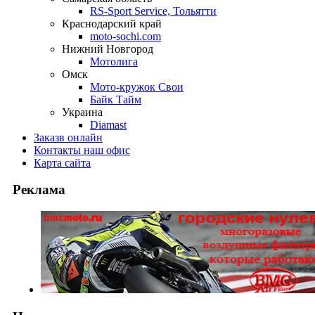
RS-Sport Service, Тольятти
Краснодарский край
moto-sochi.com
Нижний Новгород
Мотолига
Омск
Мото-кружок Свои
Байк Тайм
Украина
Diamast
Заказ
в онлайн
Контакты
наш офис
Карта
сайта
Реклама