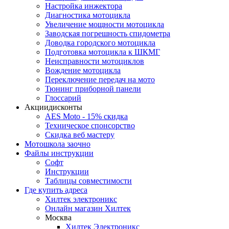
Настройка инжектора
Диагноcтика мотоцикла
Увеличение мощности мотоцикла
Заводская погрешность спидометра
Доводка городского мотоцикла
Подготовка мотоцикла к ШКМГ
Неисправности мотоциклов
Вождение мотоцикла
Переключение передач на мото
Тюнинг приборной панели
Глоссарий
Акции
дисконты
AES Moto - 15% скидка
Техническое спонсорство
Скидка веб мастеру
Мотошкола
заочно
Файлы
инструкции
Софт
Инструкции
Таблицы совместимости
Где купить
адреса
Хилтек электроникс
Онлайн магазин Хилтек
Москва
Хилтек Электроникс