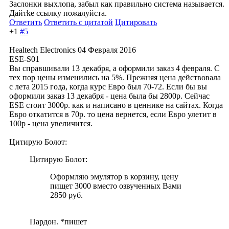
Заслонки выхлопа, забыл как правильно система называется.
Дайтkе ссылку пожалуйста.
Ответить
Ответить с цитатой
Цитировать
+1
#5
Healtech Electronics
04 Февраля 2016
ESE-S01
Вы справшивали 13 декабря, а оформили заказ 4 февраля. С
тех пор цены изменились на 5%. Прежняя цена действовала
с лета 2015 года, когда курс Евро был 70-72. Если бы вы
оформили заказ 13 декабря - цена была бы 2800р. Сейчас
ESE стоит 3000р. как и написано в ценнике на сайтах. Когда
Евро откатится в 70р. то цена вернется, если Евро улетит в
100р - цена увеличится.
Цитирую Болот:
Цитирую Болот:
Оформляю эмулятор в корзину, цену
пищет 3000 вместо озвученных Вами
2850 руб.
Пардон. *пишет