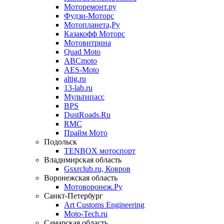
Моторемонт.ру
Фудзи-Моторс
Мотопланета,Ру
Казакофф Моторс
Мотовитрина
Quad Moto
ABCmoto
AES-Moto
altig.ru
13-lab.ru
Мультипасс
BPS
DustRoads.Ru
RMC
Прайм Мото
Подольск
TENBOX мотоспорт
Владимирская область
Gsxrclub.ru, Ковров
Воронежская область
Мотоворонеж.Ру
Санкт-Петербург
Art Customs Engineering
Moto-Tech.ru
Самарская область