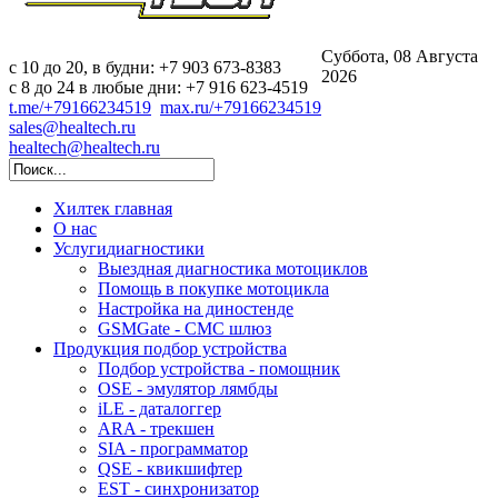
Суббота, 08 Августа
c 10 до 20, в будни: +7 903 673-8383
2026
с 8 до 24 в любые дни: +7 916 623-4519
t.me/+79166234519
max.ru/+79166234519
sales@healtech.ru
healtech@healtech.ru
Хилтек
главная
О нас
Услуги
диагностики
Выездная диагностика мотоциклов
Помощь в покупке мотоцикла
Настройка на диностенде
GSMGate - СМС шлюз
Продукция
подбор устройства
Подбор устройства - помощник
OSE - эмулятор лямбды
iLE - даталоггер
ARA - трекшен
SIA - программатор
QSE - квикшифтер
EST - синхронизатор