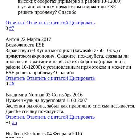
высоких оборотах (примерно в районе 10-12000)
с установленным прямотоком и может ли ESE
решить проблему? Спасибо
Ответить
Ответить с цитатой
Цитировать
0
#7
Антон
22 Марта 2017
Возможности ESE
Здравствуйте! Купил мотоцикл (kawasaki z750 10г.в.) с
прямотоком акропович. Скажите, пожалуйста, связаны ли
провалы в зажигании на высоких оборотах (примерно в
районе 10-12000) с установленным прямотоком и может ли
ESE решить проблему? Спасибо
Ответить
Ответить с цитатой
Цитировать
0
#6
Владимир Norman
03 Сентября 2016
Нужен эмуль на hypermotard 1100 2007
Заслонки выхлопа, забыл как правильно система называется.
Дайтkе ссылку пожалуйста.
Ответить
Ответить с цитатой
Цитировать
+1
#5
Healtech Electronics
04 Февраля 2016