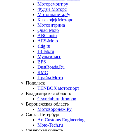
Моторемонт.ру
Фудзи-Моторс
Мотопланета,Ру
Казакофф Моторс
Мотовитрина
Quad Moto
ABCmoto
AES-Moto
altig.ru
13-lab.ru
Мультипасс
BPS
DustRoads.Ru
RMC
Прайм Мото
Подольск
TENBOX мотоспорт
Владимирская область
Gsxrclub.ru, Ковров
Воронежская область
Мотоворонеж.Ру
Санкт-Петербург
Art Customs Engineering
Moto-Tech.ru
Самарская область