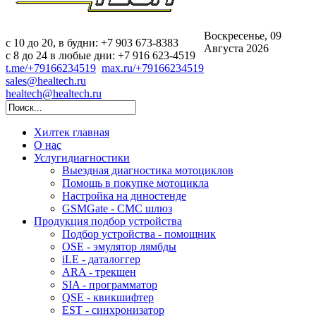
Воскресенье, 09
c 10 до 20, в будни: +7 903 673-8383
Августа 2026
с 8 до 24 в любые дни: +7 916 623-4519
t.me/+79166234519
max.ru/+79166234519
sales@healtech.ru
healtech@healtech.ru
Хилтек
главная
О нас
Услуги
диагностики
Выездная диагностика мотоциклов
Помощь в покупке мотоцикла
Настройка на диностенде
GSMGate - СМС шлюз
Продукция
подбор устройства
Подбор устройства - помощник
OSE - эмулятор лямбды
iLE - даталоггер
ARA - трекшен
SIA - программатор
QSE - квикшифтер
EST - синхронизатор