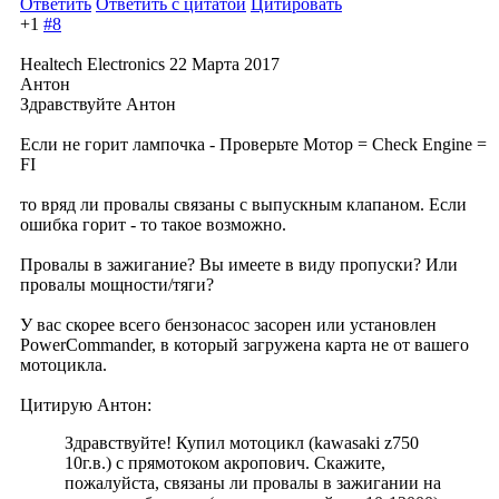
Ответить
Ответить с цитатой
Цитировать
+1
#8
Healtech Electronics
22 Марта 2017
Антон
Здравствуйте Антон
Если не горит лампочка - Проверьте Мотор = Check Engine =
FI
то вряд ли провалы связаны с выпускным клапаном. Если
ошибка горит - то такое возможно.
Провалы в зажигание? Вы имеете в виду пропуски? Или
провалы мощности/тяги?
У вас скорее всего бензонасос засорен или установлен
PowerCommander, в который загружена карта не от вашего
мотоцикла.
Цитирую Антон:
Здравствуйте! Купил мотоцикл (kawasaki z750
10г.в.) с прямотоком акропович. Скажите,
пожалуйста, связаны ли провалы в зажигании на