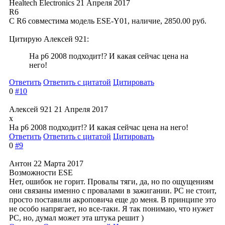
Healtech Electronics
21 Апреля 2017
R6
С R6 совместима модель ESE-Y01, наличие, 2850.00 руб.
Цитирую Алексей 921:
На р6 2008 подходит!? И какая сейчас цена на
него!
Ответить
Ответить с цитатой
Цитировать
0
#10
Алексей 921
21 Апреля 2017
x
На р6 2008 подходит!? И какая сейчас цена на него!
Ответить
Ответить с цитатой
Цитировать
0
#9
Антон
22 Марта 2017
Возможности ESE
Нет, ошибок не горит. Провалы тяги, да, но по ощущениям
они связаны именно с провалами в зажигании. PC не стоит,
просто поставили акроповича еще до меня. В принципе это
не особо напрягает, но все-таки. Я так понимаю, что нужет
PC, но, думал может эта штука решит )