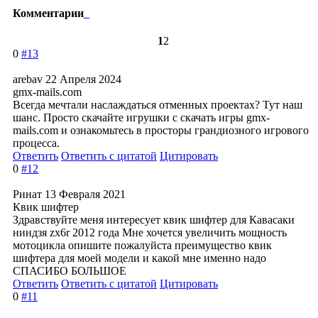
Комментарии
1
2
0
#13
arebav
22 Апреля 2024
gmx-mails.com
Всегда мечтали наслаждаться отменных проектах? Тут наш
шанс. Просто скачайте игрушки с скачать игры gmx-
mails.com и ознакомьтесь в просторы грандиозного игрового
процесса.
Ответить
Ответить с цитатой
Цитировать
0
#12
Ринат
13 Февраля 2021
Квик шифтер
Здравствуйте меня интересует квик шифтер для Кавасаки
ниндзя zx6r 2012 года Мне хочется увеличить мощность
мотоцикла опишите пожалуйста преимущество квик
шифтера для моей модели и какой мне именно надо
СПАСИБО БОЛЬШОЕ
Ответить
Ответить с цитатой
Цитировать
0
#11