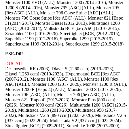
Monster 1100 EVO (ALL), Monster 1200 (2014-2016), Monster
1200 S (2014-2016), Monster 795 [АБС] (ALL), Monster 795
[без АБС] (ALL), Monster 796 Corse Stripe [АБС] (ALL),
Monster 796 Corse Stripe [без АБС] (ALL), Monster 821 [Евро
3] (2014-2017), Monster Diesel (2012-2013), Multistrada 1200
[АБС] (2010-2014), Multistrada ВСЕ [без АБС] (2010-2015),
Scrambler 1100 (2016-2026), Streetfighter [ВСЕ] (2012-2015),
Superbike 1199 (2012-2016), Superbike 1299 (2015-2019),
Superleggera 1199 (2012-2014), Superleggera 1299 (2015-2018)
ESE-D02
DUCATI
Desmosedici RR (2008), Diavel S [1260 ccm] (2019-2023),
Diavel [1260 ccm] (2019-2023), Hypermotard ВСЕ [без АБС]
(2007-2012), Monster 1100 [АБС] (ALL), Monster 1100 [без
АБС] (ALL), Monster 1200 (2017-2026), Monster 1200 R (ALL),
Monster 1200 R [Евро 4] (ALL), Monster 1200 S (2017-2026),
Monster 796 [АБС] (ALL), Monster 796 [без АБС] (ALL),
Monster 821 [Евро 4] (2017-2023), Monster Plus [890 ccm]
(2026), Monster [890 ccm] (2026), Multistrada 1200 [АБС] (2015-
2019), Multistrada 1260 (2018-2020), Multistrada 950 (2017-
2022), Multistrada V2 S [890 ccm] (2025-2026), Multistrada V2 S
[937 ccm] (2022-2024), Multistrada V2 [937 ccm] (2022-2024),
Streetfighter [ВСЕ] (2009-2011), Superbike 1098 (2007-2009),