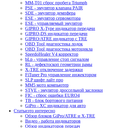
MM-T01 сброс пробега Triumph
PSE - эмулятор клапана PAIR
SDE - эмулятор демпфера
ESE - эмулятор сервомотора
ESE - управляемый эмулятор
GIPRO X-Type индикатор передачи
GIPRO-DS индикатор передачи
GIPRO/ATRE индикатор с TRE
OBD Tool диагностика лодок
OBD Tool диагностика мотоцикла
SpeedoHealer V4 корректор
bLp - управление стоп сигналом
RL - дефектоскоп геометрии рамы
X-TRE отключение задержки
FiTuner Pro управление инжектором
SLP шифт лайт про
MM5 мото компьютер
STVE - эмулятор дроссельной заслонки
FIC - сброс ошибки EURO4
TB - блок бортового питания
GiPro - XC индикатор для авто
Статьи
это интересно
Обзор блоков GiPro/ATRE и X-TRE
Видео - работа индикаторов
Обзор индикаторов передач