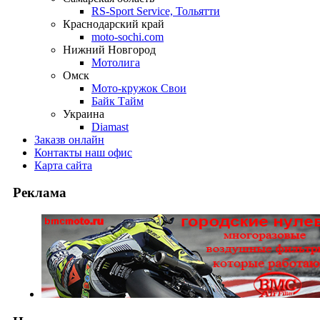
RS-Sport Service, Тольятти
Краснодарский край
moto-sochi.com
Нижний Новгород
Мотолига
Омск
Мото-кружок Свои
Байк Тайм
Украина
Diamast
Заказ
в онлайн
Контакты
наш офис
Карта
сайта
Реклама