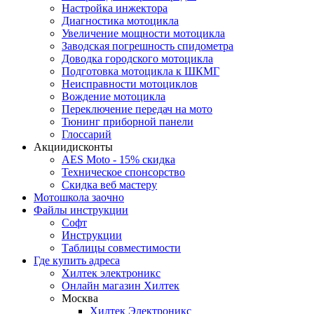
Настройка инжектора
Диагноcтика мотоцикла
Увеличение мощности мотоцикла
Заводская погрешность спидометра
Доводка городского мотоцикла
Подготовка мотоцикла к ШКМГ
Неисправности мотоциклов
Вождение мотоцикла
Переключение передач на мото
Тюнинг приборной панели
Глоссарий
Акции
дисконты
AES Moto - 15% скидка
Техническое спонсорство
Скидка веб мастеру
Мотошкола
заочно
Файлы
инструкции
Софт
Инструкции
Таблицы совместимости
Где купить
адреса
Хилтек электроникс
Онлайн магазин Хилтек
Москва
Хилтек Электроникс