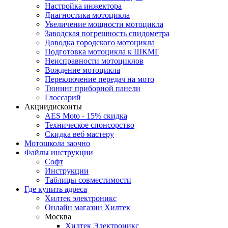
Настройка инжектора
Диагноcтика мотоцикла
Увеличение мощности мотоцикла
Заводская погрешность спидометра
Доводка городского мотоцикла
Подготовка мотоцикла к ШКМГ
Неисправности мотоциклов
Вождение мотоцикла
Переключение передач на мото
Тюнинг приборной панели
Глоссарий
Акции
дисконты
AES Moto - 15% скидка
Техническое спонсорство
Скидка веб мастеру
Мотошкола
заочно
Файлы
инструкции
Софт
Инструкции
Таблицы совместимости
Где купить
адреса
Хилтек электроникс
Онлайн магазин Хилтек
Москва
Хилтек Электроникс