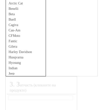
Arctic Cat
Benelli
Beta
Buell
Cagiva
Can-Am
CFMoto
Fantic
Gilera
Harley Davidson
Husqvarna
Hyosung
Indian
Jeep
Kove
3
.
З
Land Rover
апчасть (кликните на
Moto Guzzi
продукте)
MV Agusta
Ohvale
Polaris