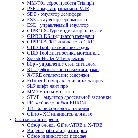
MM-T01 сброс пробега Triumph
PSE - эмулятор клапана PAIR
SDE - эмулятор демпфера
ESE - эмулятор сервомотора
ESE - управляемый эмулятор
GIPRO X-Type индикатор передачи
GIPRO-DS индикатор передачи
GIPRO/ATRE индикатор с TRE
OBD Tool диагностика лодок
OBD Tool диагностика мотоцикла
SpeedoHealer V4 корректор
bLp - управление стоп сигналом
RL - дефектоскоп геометрии рамы
X-TRE отключение задержки
FiTuner Pro управление инжектором
SLP шифт лайт про
MM5 мото компьютер
STVE - эмулятор дроссельной заслонки
FIC - сброс ошибки EURO4
TB - блок бортового питания
GiPro - XC индикатор для авто
Статьи
это интересно
Обзор блоков GiPro/ATRE и X-TRE
Видео - работа индикаторов
Обзор индикаторов передач