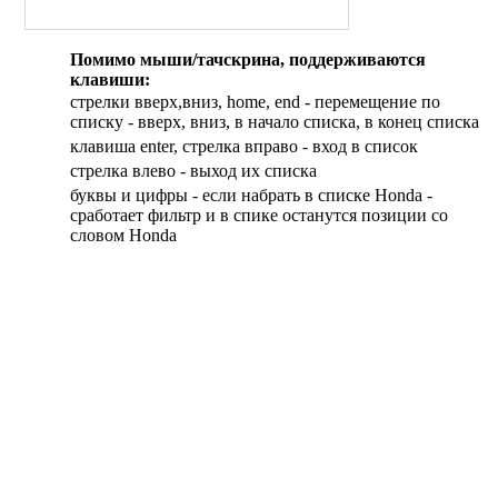
Ecosse
Fischer
Помимо мыши/тачскрина, поддерживаются
Generic
клавиши:
GG Motorrad
стрелки вверх,вниз, home, end - перемещение по
Ghezzi-Brian
списку - вверх, вниз, в начало списка, в конец списка
Italjet
клавиша enter, стрелка вправо - вход в список
Keeway
cтрелка влево - выход их списка
Laverda
буквы и цифры - если набрать в списке Honda -
сработает фильтр и в спике останутся позиции со
Malaguti
словом Honda
Moto Morini
Motorhispania
Munch
Mz
Norton
Petronas
Stels
Sur-ron
Ural
Vento
Vincent HDR