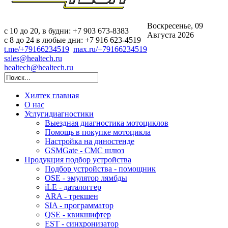
Воскресенье, 09
c 10 до 20, в будни: +7 903 673-8383
Августа 2026
с 8 до 24 в любые дни: +7 916 623-4519
t.me/+79166234519
max.ru/+79166234519
sales@healtech.ru
healtech@healtech.ru
Хилтек
главная
О нас
Услуги
диагностики
Выездная диагностика мотоциклов
Помощь в покупке мотоцикла
Настройка на диностенде
GSMGate - СМС шлюз
Продукция
подбор устройства
Подбор устройства - помощник
OSE - эмулятор лямбды
iLE - даталоггер
ARA - трекшен
SIA - программатор
QSE - квикшифтер
EST - синхронизатор