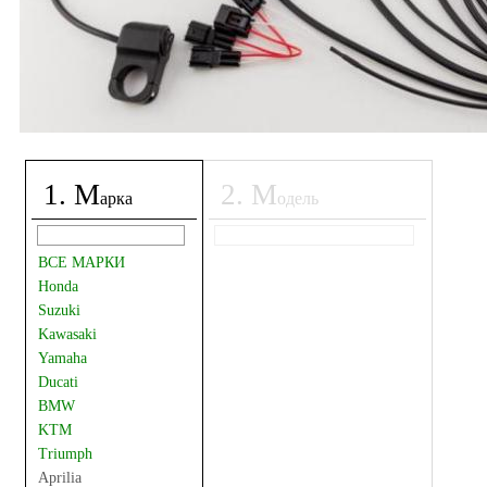
1
.
М
2
.
М
арка
одель
ВСЕ МАРКИ
Honda
Suzuki
Kawasaki
Yamaha
Ducati
BMW
KTM
Triumph
Aprilia