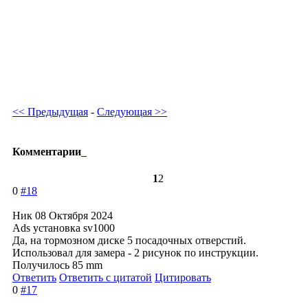
Voxan
Vyrus
Wakan
Zanella
Zero
<< Предыдущая
-
Следующая >>
Комментарии
1
2
0
#18
Ник
08 Октября 2024
Ads установка sv1000
Да, на тормозном диске 5 посадочных отверстий.
Использовал для замера - 2 рисунок по инструкции.
Получилось 85 mm
Ответить
Ответить с цитатой
Цитировать
0
#17