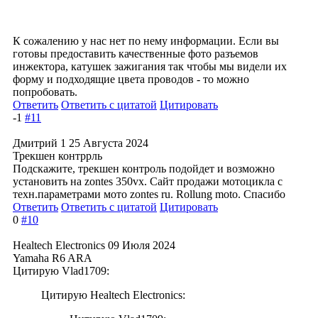
К сожалению у нас нет по нему информации. Если вы
готовы предоставить качественные фото разъемов
инжектора, катушек зажигания так чтобы мы видели их
форму и подходящие цвета проводов - то можно
попробовать.
Ответить
Ответить с цитатой
Цитировать
-1
#11
Дмитрий 1
25 Августа 2024
Трекшен контррль
Подскажите, трекшен контроль подойдет и возможно
установить на zontes 350vx. Сайт продажи мотоцикла с
техн.параметрами мото zontes ru. Rollung moto. Спасибо
Ответить
Ответить с цитатой
Цитировать
0
#10
Healtech Electronics
09 Июля 2024
Yamaha R6 ARA
Цитирую Vlad1709:
Цитирую Healtech Electronics: