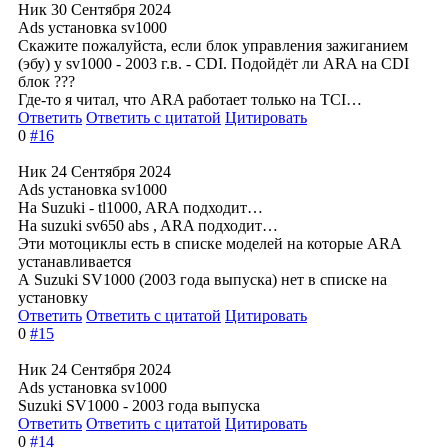
Ник
30 Сентября 2024
Ads установка sv1000
Скажите пожалуйста, если блок управления зажиганием
(эбу) у sv1000 - 2003 г.в. - CDI. Подойдёт ли ARA на CDI
блок ???
Где-то я читал, что ARA работает только на TCI…
Ответить
Ответить с цитатой
Цитировать
0
#16
Ник
24 Сентября 2024
Ads установка sv1000
На Suzuki - tl1000, ARA подходит…
На suzuki sv650 abs , ARA подходит…
Эти мотоциклы есть в списке моделей на которые ARA
устанавливается
А Suzuki SV1000 (2003 года выпуска) нет в списке на
установку
Ответить
Ответить с цитатой
Цитировать
0
#15
Ник
24 Сентября 2024
Ads установка sv1000
Suzuki SV1000 - 2003 года выпуска
Ответить
Ответить с цитатой
Цитировать
0
#14