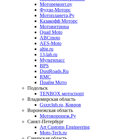
Моторемонт.ру
Фудзи-Моторс
Мотопланета,Ру
Казакофф Моторс
Мотовитрина
Quad Moto
ABCmoto
AES-Moto
altig.ru
13-lab.ru
Мультипасс
BPS
DustRoads.Ru
RMC
Прайм Мото
Подольск
TENBOX мотоспорт
Владимирская область
Gsxrclub.ru, Ковров
Воронежская область
Мотоворонеж.Ру
Санкт-Петербург
Art Customs Engineering
Moto-Tech.ru
Самарская область