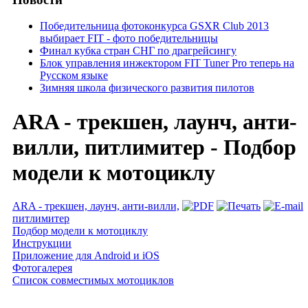
Победительница фотоконкурса GSXR Club 2013
выбирает FIT - фото победительницы
Финал кубка стран СНГ по драгрейсингу
Блок управления инжектором FIT Tuner Pro теперь на
Русском языке
Зимняя школа физического развития пилотов
ARA - трекшен, лаунч, анти-
вилли, питлимитер - Подбор
модели к мотоциклу
ARA - трекшен, лаунч, анти-вилли,
питлимитер
Подбор модели к мотоциклу
Инструкции
Приложение для Android и iOS
Фотогалерея
Список совместимых мотоциклов