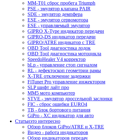
MM-T01 сброс пробега Triumph
PSE - эмулятор клапана PAIR
SDE - эмулятор демпфера
ESE - эмулятор сервомотора
ESE - управляемый эмулятор
GIPRO X-Type индикатор передачи
GIPRO-DS индикатор передачи
GIPRO/ATRE индикатор с TRE
OBD Tool диагностика лодок
OBD Tool диагностика мотоцикла
SpeedoHealer V4 корректор
bLp - управление стоп сигналом
RL - дефектоскоп геометрии рамы
X-TRE отключение задержки
FiTuner Pro управление инжектором
SLP шифт лайт про
MM5 мото компьютер
STVE - эмулятор дроссельной заслонки
FIC - сброс ошибки EURO4
TB - блок бортового питания
GiPro - XC индикатор для авто
Статьи
это интересно
Обзор блоков GiPro/ATRE и X-TRE
Видео - работа индикаторов
Обзор индикаторов передач