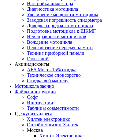
Настройка инжектора
Диагноcтика мотоцикла
Увеличение мощности мотоцикла
Заводская погрешность спидометра
Доводка городского мотоцикла
Подготовка мотоцикла к ШКМГ
Неисправности мотоциклов
Вождение мотоцикла
Переключение передач на мото
Тюнинг приборной панели
Глоссарий
Акции
дисконты
AES Moto - 15% скидка
Техническое спонсорство
Скидка веб мастеру
Мотошкола
заочно
Файлы
инструкции
Софт
Инструкции
Таблицы совместимости
Где купить
адреса
Хилтек электроникс
Онлайн магазин Хилтек
Москва
Хилтек Электроникс