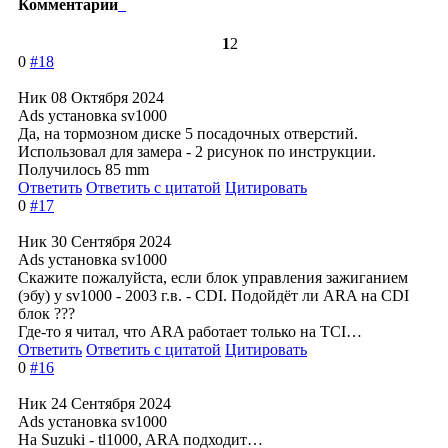
Комментарии
1
2
0
#18
Ник
08 Октября 2024
Ads установка sv1000
Да, на тормозном диске 5 посадочных отверстий.
Использовал для замера - 2 рисунок по инструкции.
Получилось 85 mm
Ответить
Ответить с цитатой
Цитировать
0
#17
Ник
30 Сентября 2024
Ads установка sv1000
Скажите пожалуйста, если блок управления зажиганием
(эбу) у sv1000 - 2003 г.в. - CDI. Подойдёт ли ARA на CDI
блок ???
Где-то я читал, что ARA работает только на TCI…
Ответить
Ответить с цитатой
Цитировать
0
#16
Ник
24 Сентября 2024
Ads установка sv1000
На Suzuki - tl1000, ARA подходит…