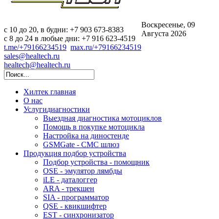
Воскресенье, 09
c 10 до 20, в будни: +7 903 673-8383
Августа 2026
с 8 до 24 в любые дни: +7 916 623-4519
t.me/+79166234519
max.ru/+79166234519
sales@healtech.ru
healtech@healtech.ru
Хилтек
главная
О нас
Услуги
диагностики
Выездная диагностика мотоциклов
Помощь в покупке мотоцикла
Настройка на диностенде
GSMGate - СМС шлюз
Продукция
подбор устройства
Подбор устройства - помощник
OSE - эмулятор лямбды
iLE - даталоггер
ARA - трекшен
SIA - программатор
QSE - квикшифтер
EST - синхронизатор