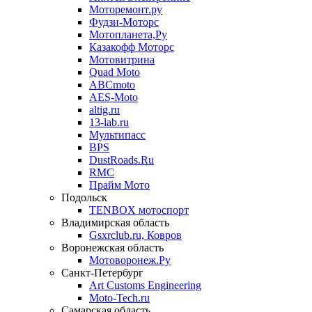
Моторемонт.ру
Фудзи-Моторс
Мотопланета,Ру
Казакофф Моторс
Мотовитрина
Quad Moto
ABCmoto
AES-Moto
altig.ru
13-lab.ru
Мультипасс
BPS
DustRoads.Ru
RMC
Прайм Мото
Подольск
TENBOX мотоспорт
Владимирская область
Gsxrclub.ru, Ковров
Воронежская область
Мотоворонеж.Ру
Санкт-Петербург
Art Customs Engineering
Moto-Tech.ru
Самарская область