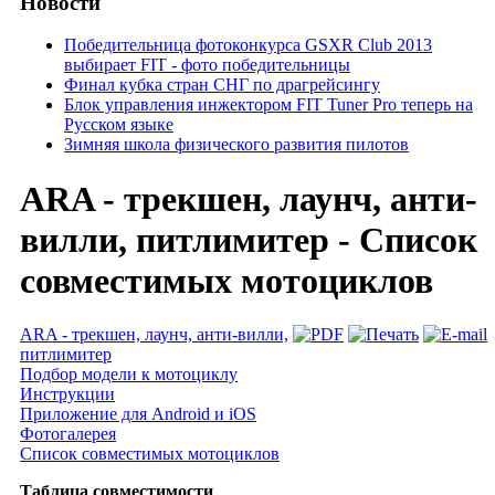
Новости
Победительница фотоконкурса GSXR Club 2013
выбирает FIT - фото победительницы
Финал кубка стран СНГ по драгрейсингу
Блок управления инжектором FIT Tuner Pro теперь на
Русском языке
Зимняя школа физического развития пилотов
ARA - трекшен, лаунч, анти-
вилли, питлимитер - Список
совместимых мотоциклов
ARA - трекшен, лаунч, анти-вилли,
питлимитер
Подбор модели к мотоциклу
Инструкции
Приложение для Android и iOS
Фотогалерея
Список совместимых мотоциклов
Таблица совместимости