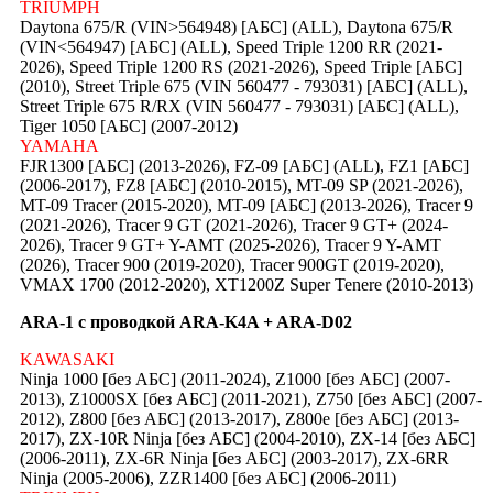
TRIUMPH
Daytona 675/R (VIN>564948) [АБС] (ALL), Daytona 675/R
(VIN<564947) [АБС] (ALL), Speed Triple 1200 RR (2021-
2026), Speed Triple 1200 RS (2021-2026), Speed Triple [АБС]
(2010), Street Triple 675 (VIN 560477 - 793031) [АБС] (ALL),
Street Triple 675 R/RX (VIN 560477 - 793031) [АБС] (ALL),
Tiger 1050 [АБС] (2007-2012)
YAMAHA
FJR1300 [АБС] (2013-2026), FZ-09 [АБС] (ALL), FZ1 [АБС]
(2006-2017), FZ8 [АБС] (2010-2015), MT-09 SP (2021-2026),
MT-09 Tracer (2015-2020), MT-09 [АБС] (2013-2026), Tracer 9
(2021-2026), Tracer 9 GT (2021-2026), Tracer 9 GT+ (2024-
2026), Tracer 9 GT+ Y-AMT (2025-2026), Tracer 9 Y-AMT
(2026), Tracer 900 (2019-2020), Tracer 900GT (2019-2020),
VMAX 1700 (2012-2020), XT1200Z Super Tenere (2010-2013)
ARA-1 с проводкой ARA-K4A + ARA-D02
KAWASAKI
Ninja 1000 [без АБС] (2011-2024), Z1000 [без АБС] (2007-
2013), Z1000SX [без АБС] (2011-2021), Z750 [без АБС] (2007-
2012), Z800 [без АБС] (2013-2017), Z800e [без АБС] (2013-
2017), ZX-10R Ninja [без АБС] (2004-2010), ZX-14 [без АБС]
(2006-2011), ZX-6R Ninja [без АБС] (2003-2017), ZX-6RR
Ninja (2005-2006), ZZR1400 [без АБС] (2006-2011)