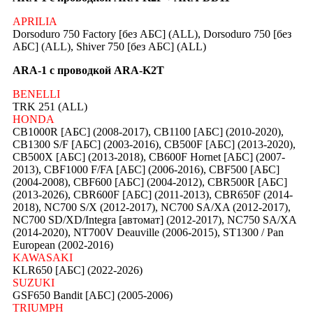
APRILIA
Dorsoduro 750 Factory [без АБС] (ALL), Dorsoduro 750 [без
АБС] (ALL), Shiver 750 [без АБС] (ALL)
ARA-1 с проводкой ARA-K2T
BENELLI
TRK 251 (ALL)
HONDA
CB1000R [АБС] (2008-2017), CB1100 [АБС] (2010-2020),
CB1300 S/F [АБС] (2003-2016), CB500F [АБС] (2013-2020),
CB500X [АБС] (2013-2018), CB600F Hornet [АБС] (2007-
2013), CBF1000 F/FA [АБС] (2006-2016), CBF500 [АБС]
(2004-2008), CBF600 [АБС] (2004-2012), CBR500R [АБС]
(2013-2026), CBR600F [АБС] (2011-2013), CBR650F (2014-
2018), NC700 S/X (2012-2017), NC700 SA/XA (2012-2017),
NC700 SD/XD/Integra [автомат] (2012-2017), NC750 SA/XA
(2014-2020), NT700V Deauville (2006-2015), ST1300 / Pan
European (2002-2016)
KAWASAKI
KLR650 [АБС] (2022-2026)
SUZUKI
GSF650 Bandit [АБС] (2005-2006)
TRIUMPH