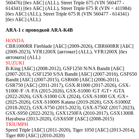
560476) [без АБС] (ALL), Street Triple 675 (VIN 560477 -
614341) [без АБС] (ALL), Street Triple 675 R (VIN < 411984)
[без АБС] (ALL), Street Triple 675 R (VIN 560477 - 614341)
[без АБС] (ALL)
ARA-1 с проводкой ARA-K4B
HONDA
CBR1000RR Fireblade [АБС] (2009-2026), CBR600RR [АБС]
(2009-2023), VFR1200X [автомат] (ALL), VFR1200X [без
автомата] (ALL)
SUZUKI
B-King [АБС] (2008-2012), GSF1250 N/NA Bandit [АБС]
(2007-2013), GSF1250 S/SA Bandit [АБС] (2007-2016), GSF650
Bandit [АБС] (2007-2015), GSR600 [АБС] (2006-2011),
GSR750 [АБС] (2011-2017), GSX-R1000 (2017-2026), GSX-
S1000 /F /A /FA (2015-2026), GSX-S1000 /GT /GT+ /GTA
(2022-2026), GSX-S1000 GX (2024), GSX-S1000 GX /GX+
(2025-2026), GSX-S1000S Katana (2019-2026), GSX-S1000Z
(2018-2022), GSX-S750 (2015-2023), GSX-S750Z (2017-2023),
GSX-S950 (2022-2023), GSX1250FA (2010-2017), GSX1300R
Hayabusa (2013-2020), GSX650F [АБС] (2008-2015)
TRIUMPH
Speed Triple [АБС] (2011-2020), Tiger 1050 [АБС] (2013-2014),
Tiger 800 [АБС] (2010-2020)