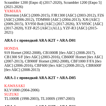
Scrambler 1200 [Евро 4] (2017-2020), Scrambler 1200 [Евро 5]
(2021-2026)
YAMAHA
Diversion [АБС] (2009-2015), FJR1300 [АБС] (2003-2012), FZ6
[АБС] (2006-2012), TDM900 [АБС] (2004-2013), XJ6 [АБС]
(2009-2015), XV950 Bolt [АБС] (2017-2026), XVS950C [АБС]
(2017-2020), YZF-R25 [АБС] (ALL), YZF-R3 [АБС] (2015-
2021)
ARA-1 с проводкой ARA-K2T + ARA-D01
HONDA
919 Hornet (2002-2008), CB1000R [без АБС] (2008-2017),
CB1300 S/F [без АБС] (2003-2016), CB600F Hornet [без АБС]
(2007-2013), CB900F Hornet (2002-2008), CBF1000 F/FA [без
АБС] (2006-2016), CBF600 [без АБС] (2008-2012), CBR600F
[без АБС] (2008-2013)
ARA-1 с проводкой ARA-K2T + ARA-D05
KAWASAKI
KLV1000 (2004-2006)
SUZUKI
TL1000R (1998-2003), TL1000S (1997-2003)