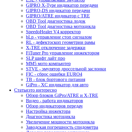
GIPRO X-Type индикатор передачи
GIPRO-DS индикатор передачи
GIPRO/ATRE индикатор с TRE
OBD Tool диагностика лодок
OBD Tool диагностика мотоцикла
SpeedoHealer V4 корректор
bLp - управление стоп сигналом
RL - дефектоскоп геометрии рамы
X-TRE отключение задержки
FiTuner Pro управление инжектором
SLP шифт лайт про
MM5 мото компьютер
STVE - эмулятор дроссельной заслонки
FIC - сброс ошибки EURO4
TB - блок бортового питания
GiPro - XC индикатор для авто
Статьи
это интересно
Обзор блоков GiPro/ATRE и X-TRE
Видео - работа индикаторов
Обзор индикаторов передач
Настройка инжектора
Диагноcтика мотоцикла
Увеличение мощности мотоцикла
Заводская погрешность спидометра