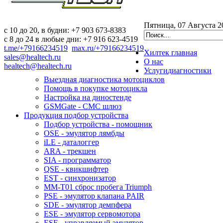
Пятница, 07 Августа 2
c 10 до 20, в будни: +7 903 673-8383
с 8 до 24 в любые дни: +7 916 623-4519
t.me/+79166234519
max.ru/+79166234519
Хилтек
главная
sales@healtech.ru
О нас
healtech@healtech.ru
Услуги
диагностики
Выездная диагностика мотоциклов
Помощь в покупке мотоцикла
Настройка на диностенде
GSMGate - СМС шлюз
Продукция
подбор устройства
Подбор устройства - помощник
OSE - эмулятор лямбды
iLE - даталоггер
ARA - трекшен
SIA - программатор
QSE - квикшифтер
EST - синхронизатор
MM-T01 сброс пробега Triumph
PSE - эмулятор клапана PAIR
SDE - эмулятор демпфера
ESE - эмулятор сервомотора
ESE - управляемый эмулятор