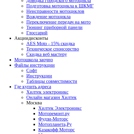
Доводка городского мотоцикла
Подготовка мотоцикла к ШКМГ
Неисправности мотоциклов
Вождение мотоцикла
Переключение передач на мото
Тюнинг приборной панели
Глоссарий
Акции
дисконты
AES Moto - 15% скидка
Техническое спонсорство
Скидка веб мастеру
Мотошкола
заочно
Файлы
инструкции
Софт
Инструкции
Таблицы совместимости
Где купить
адреса
Хилтек электроникс
Онлайн магазин Хилтек
Москва
Хилтек Электроникс
Моторемонт.ру
Фудзи-Моторс
Мотопланета,Ру
Казакофф Моторс