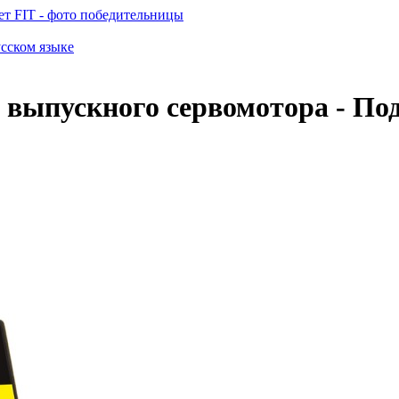
т FIT - фото победительницы
усском языке
 выпускного сервомотора - По