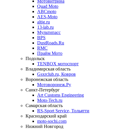
Мотовитрина
Quad Moto
ABCmoto
AES-Moto
altig.ru
13-lab.ru
Мультипасс
BPS
DustRoads.Ru
RMC
Прайм Мото
Подольск
TENBOX мотоспорт
Владимирская область
Gsxrclub.ru, Ковров
Воронежская область
Мотоворонеж.Ру
Санкт-Петербург
Art Customs Engineering
Moto-Tech.ru
Самарская область
RS-Sport Service, Тольятти
Краснодарский край
moto-sochi.com
Нижний Новгород