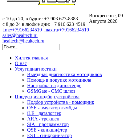
Воскресенье, 09
c 10 до 20, в будни: +7 903 673-8383
Августа 2026
с 8 до 24 в любые дни: +7 916 623-4519
t.me/+79166234519
max.ru/+79166234519
sales@healtech.ru
healtech@healtech.ru
Хилтек
главная
О нас
Услуги
диагностики
Выездная диагностика мотоциклов
Помощь в покупке мотоцикла
Настройка на диностенде
GSMGate - СМС шлюз
Продукция
подбор устройства
Подбор устройства - помощник
OSE - эмулятор лямбды
iLE - даталоггер
ARA - трекшен
SIA - программатор
QSE - квикшифтер
EST - синхронизатор