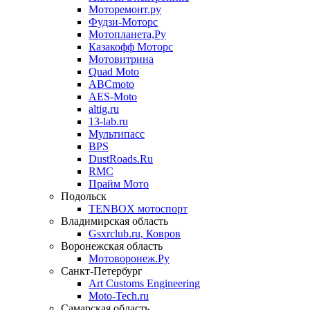
Моторемонт.ру
Фудзи-Моторс
Мотопланета,Ру
Казакофф Моторс
Мотовитрина
Quad Moto
ABCmoto
AES-Moto
altig.ru
13-lab.ru
Мультипасс
BPS
DustRoads.Ru
RMC
Прайм Мото
Подольск
TENBOX мотоспорт
Владимирская область
Gsxrclub.ru, Ковров
Воронежская область
Мотоворонеж.Ру
Санкт-Петербург
Art Customs Engineering
Moto-Tech.ru
Самарская область