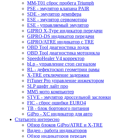
MM-T01 сброс пробега Triumph
PSE - эмулятор клапана PAIR
SDE - эмулятор демпфера
ESE - эмулятор сервомотора
ESE - управляемый эмулятор
GIPRO X-Type индикатор передачи
GIPRO-DS индикатор передачи
GIPRO/ATRE индикатор с TRE
OBD Tool диагностика лодок
OBD Tool диагностика мотоцикла
SpeedoHealer V4 корректор
bLp - управление стоп сигналом
RL - дефектоскоп геометрии рамы
X-TRE отключение задержки
FiTuner Pro управление инжектором
SLP шифт лайт про
MM5 мото компьютер
STVE - эмулятор дроссельной заслонки
FIC - сброс ошибки EURO4
TB - блок бортового питания
GiPro - XC индикатор для авто
Статьи
это интересно
Обзор блоков GiPro/ATRE и X-TRE
Видео - работа индикаторов
Обзор индикаторов передач