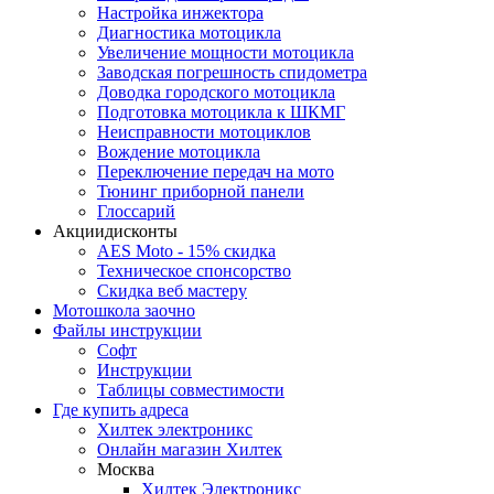
Настройка инжектора
Диагноcтика мотоцикла
Увеличение мощности мотоцикла
Заводская погрешность спидометра
Доводка городского мотоцикла
Подготовка мотоцикла к ШКМГ
Неисправности мотоциклов
Вождение мотоцикла
Переключение передач на мото
Тюнинг приборной панели
Глоссарий
Акции
дисконты
AES Moto - 15% скидка
Техническое спонсорство
Скидка веб мастеру
Мотошкола
заочно
Файлы
инструкции
Софт
Инструкции
Таблицы совместимости
Где купить
адреса
Хилтек электроникс
Онлайн магазин Хилтек
Москва
Хилтек Электроникс