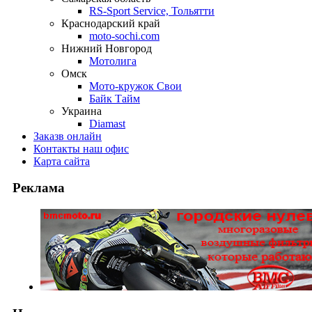
RS-Sport Service, Тольятти
Краснодарский край
moto-sochi.com
Нижний Новгород
Мотолига
Омск
Мото-кружок Свои
Байк Тайм
Украина
Diamast
Заказ
в онлайн
Контакты
наш офис
Карта
сайта
Реклама