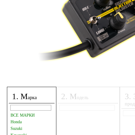
1
.
М
2
.
М
3
.
арка
одель
прод
ВСЕ МАРКИ
Honda
Suzuki