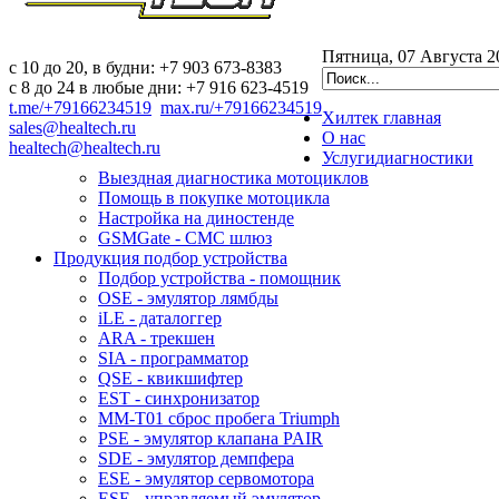
Пятница, 07 Августа 2
c 10 до 20, в будни: +7 903 673-8383
с 8 до 24 в любые дни: +7 916 623-4519
t.me/+79166234519
max.ru/+79166234519
Хилтек
главная
sales@healtech.ru
О нас
healtech@healtech.ru
Услуги
диагностики
Выездная диагностика мотоциклов
Помощь в покупке мотоцикла
Настройка на диностенде
GSMGate - СМС шлюз
Продукция
подбор устройства
Подбор устройства - помощник
OSE - эмулятор лямбды
iLE - даталоггер
ARA - трекшен
SIA - программатор
QSE - квикшифтер
EST - синхронизатор
MM-T01 сброс пробега Triumph
PSE - эмулятор клапана PAIR
SDE - эмулятор демпфера
ESE - эмулятор сервомотора
ESE - управляемый эмулятор