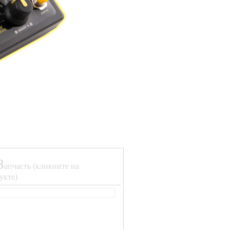
З
апчасть (кликните на
укте)