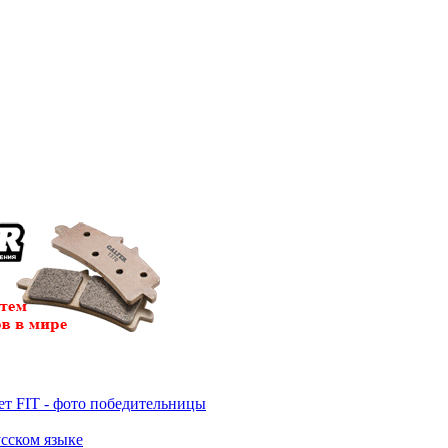
т FIT - фото победительницы
усском языке