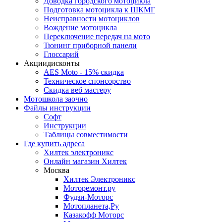
Доводка городского мотоцикла
Подготовка мотоцикла к ШКМГ
Неисправности мотоциклов
Вождение мотоцикла
Переключение передач на мото
Тюнинг приборной панели
Глоссарий
Акции
дисконты
AES Moto - 15% скидка
Техническое спонсорство
Скидка веб мастеру
Мотошкола
заочно
Файлы
инструкции
Софт
Инструкции
Таблицы совместимости
Где купить
адреса
Хилтек электроникс
Онлайн магазин Хилтек
Москва
Хилтек Электроникс
Моторемонт.ру
Фудзи-Моторс
Мотопланета,Ру
Казакофф Моторс