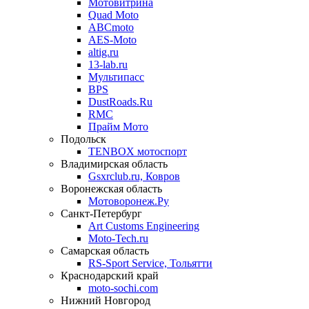
Мотовитрина
Quad Moto
ABCmoto
AES-Moto
altig.ru
13-lab.ru
Мультипасс
BPS
DustRoads.Ru
RMC
Прайм Мото
Подольск
TENBOX мотоспорт
Владимирская область
Gsxrclub.ru, Ковров
Воронежская область
Мотоворонеж.Ру
Санкт-Петербург
Art Customs Engineering
Moto-Tech.ru
Самарская область
RS-Sport Service, Тольятти
Краснодарский край
moto-sochi.com
Нижний Новгород