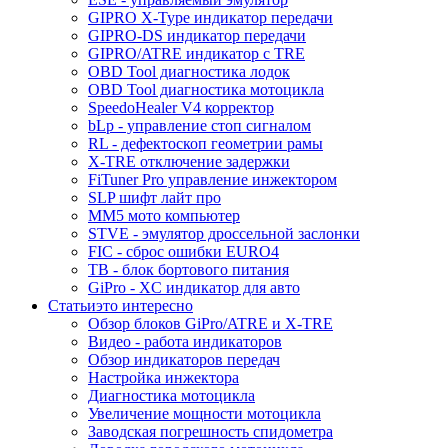
GIPRO X-Type индикатор передачи
GIPRO-DS индикатор передачи
GIPRO/ATRE индикатор с TRE
OBD Tool диагностика лодок
OBD Tool диагностика мотоцикла
SpeedoHealer V4 корректор
bLp - управление стоп сигналом
RL - дефектоскоп геометрии рамы
X-TRE отключение задержки
FiTuner Pro управление инжектором
SLP шифт лайт про
MM5 мото компьютер
STVE - эмулятор дроссельной заслонки
FIC - сброс ошибки EURO4
TB - блок бортового питания
GiPro - XC индикатор для авто
Статьи
это интересно
Обзор блоков GiPro/ATRE и X-TRE
Видео - работа индикаторов
Обзор индикаторов передач
Настройка инжектора
Диагноcтика мотоцикла
Увеличение мощности мотоцикла
Заводская погрешность спидометра