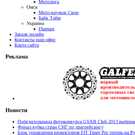
Мотолига
Омск
Мото-кружок Свои
Байк Тайм
Украина
Diamast
Заказ
в онлайн
Контакты
наш офис
Карта
сайта
Реклама
Новости
Победительница фотоконкурса GSXR Club 2013 выбирае
Финал кубка стран СНГ по драгрейсингу
Блок управления инжектором FIT Tuner Pro теперь на Р