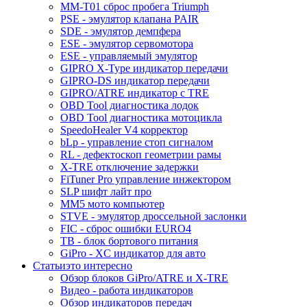
MM-T01 сброс пробега Triumph
PSE - эмулятор клапана PAIR
SDE - эмулятор демпфера
ESE - эмулятор сервомотора
ESE - управляемый эмулятор
GIPRO X-Type индикатор передачи
GIPRO-DS индикатор передачи
GIPRO/ATRE индикатор с TRE
OBD Tool диагностика лодок
OBD Tool диагностика мотоцикла
SpeedoHealer V4 корректор
bLp - управление стоп сигналом
RL - дефектоскоп геометрии рамы
X-TRE отключение задержки
FiTuner Pro управление инжектором
SLP шифт лайт про
MM5 мото компьютер
STVE - эмулятор дроссельной заслонки
FIC - сброс ошибки EURO4
TB - блок бортового питания
GiPro - XC индикатор для авто
Статьи
это интересно
Обзор блоков GiPro/ATRE и X-TRE
Видео - работа индикаторов
Обзор индикаторов передач