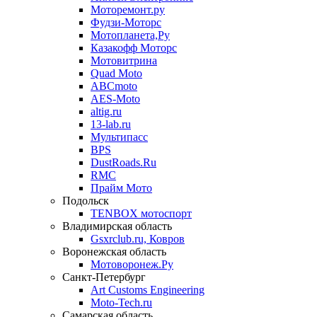
Моторемонт.ру
Фудзи-Моторс
Мотопланета,Ру
Казакофф Моторс
Мотовитрина
Quad Moto
ABCmoto
AES-Moto
altig.ru
13-lab.ru
Мультипасс
BPS
DustRoads.Ru
RMC
Прайм Мото
Подольск
TENBOX мотоспорт
Владимирская область
Gsxrclub.ru, Ковров
Воронежская область
Мотоворонеж.Ру
Санкт-Петербург
Art Customs Engineering
Moto-Tech.ru
Самарская область