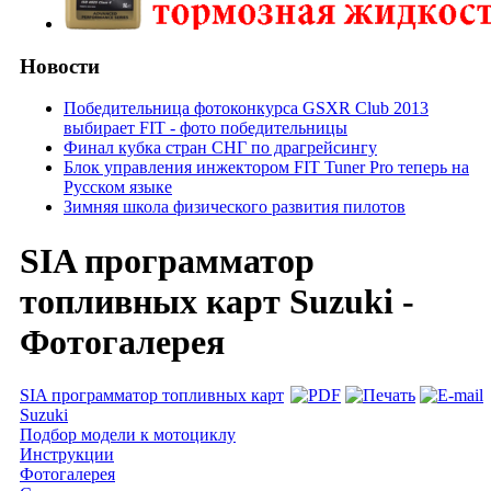
Новости
Победительница фотоконкурса GSXR Club 2013
выбирает FIT - фото победительницы
Финал кубка стран СНГ по драгрейсингу
Блок управления инжектором FIT Tuner Pro теперь на
Русском языке
Зимняя школа физического развития пилотов
SIA программатор
топливных карт Suzuki -
Фотогалерея
SIA программатор топливных карт
Suzuki
Подбор модели к мотоциклу
Инструкции
Фотогалерея