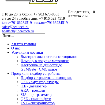
Понедельник, 10
c 10 до 20, в будни: +7 903 673-8383
Августа 2026
с 8 до 24 в любые дни: +7 916 623-4519
t.me/+79166234519
max.ru/+79166234519
sales@healtech.ru
healtech@healtech.ru
Хилтек
главная
О нас
Услуги
диагностики
Выездная диагностика мотоциклов
Помощь в покупке мотоцикла
Настройка на диностенде
GSMGate - СМС шлюз
Продукция
подбор устройства
Подбор устройства - помощник
OSE - эмулятор лямбды
iLE - даталоггер
ARA - трекшен
SIA - программатор
QSE - квикшифтер
EST - синхронизатор