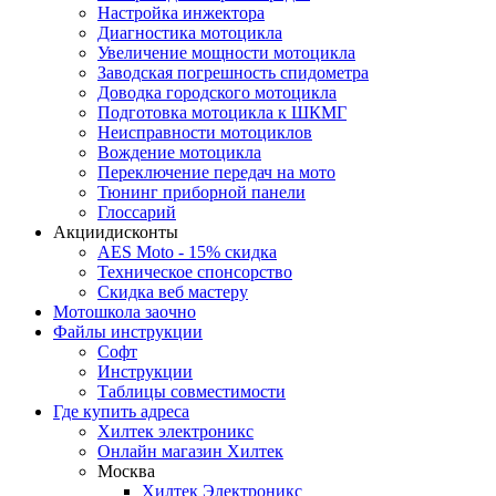
Настройка инжектора
Диагноcтика мотоцикла
Увеличение мощности мотоцикла
Заводская погрешность спидометра
Доводка городского мотоцикла
Подготовка мотоцикла к ШКМГ
Неисправности мотоциклов
Вождение мотоцикла
Переключение передач на мото
Тюнинг приборной панели
Глоссарий
Акции
дисконты
AES Moto - 15% скидка
Техническое спонсорство
Скидка веб мастеру
Мотошкола
заочно
Файлы
инструкции
Софт
Инструкции
Таблицы совместимости
Где купить
адреса
Хилтек электроникс
Онлайн магазин Хилтек
Москва
Хилтек Электроникс