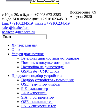
Воскресенье, 09
c 10 до 20, в будни: +7 903 673-8383
Августа 2026
с 8 до 24 в любые дни: +7 916 623-4519
t.me/+79166234519
max.ru/+79166234519
sales@healtech.ru
healtech@healtech.ru
Хилтек
главная
О нас
Услуги
диагностики
Выездная диагностика мотоциклов
Помощь в покупке мотоцикла
Настройка на диностенде
GSMGate - СМС шлюз
Продукция
подбор устройства
Подбор устройства - помощник
OSE - эмулятор лямбды
iLE - даталоггер
ARA - трекшен
SIA - программатор
QSE - квикшифтер
EST - синхронизатор