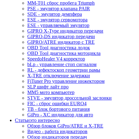
MM-T01 сброс пробега Triumph
PSE - эмулятор клапана PAIR
SDE - эмулятор демпфера
ESE - эмулятор сервомотора
ESE - управляемый эмулятор
GIPRO X-Type индикатор передачи
GIPRO-DS индикатор передачи
GIPRO/ATRE индикатор с TRE
OBD Tool диагностика лодок
OBD Tool диагностика мотоцикла
SpeedoHealer V4 корректор
bLp - управление стоп сигналом
RL - дефектоскоп геометрии рамы
X-TRE отключение задержки
FiTuner Pro управление инжектором
SLP шифт лайт про
MM5 мото компьютер
STVE - эмулятор дроссельной заслонки
FIC - сброс ошибки EURO4
TB - блок бортового питания
GiPro - XC индикатор для авто
Статьи
это интересно
Обзор блоков GiPro/ATRE и X-TRE
Видео - работа индикаторов
Обзор индикаторов передач