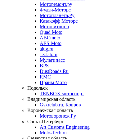
Моторемонт.ру
Фудзи-Моторс
Мотопланета,Ру
Казакофф Моторс
Мотовитрина
Quad Moto
ABCmoto
AES-Moto
altig.ru
13-lab.ru
Мультипасс
BPS
DustRoads.Ru
RMC
Прайм Мото
Подольск
TENBOX мотоспорт
Владимирская область
Gsxrclub.ru, Ковров
Воронежская область
Мотоворонеж.Ру
Санкт-Петербург
Art Customs Engineering
Moto-Tech.ru
Самарская область