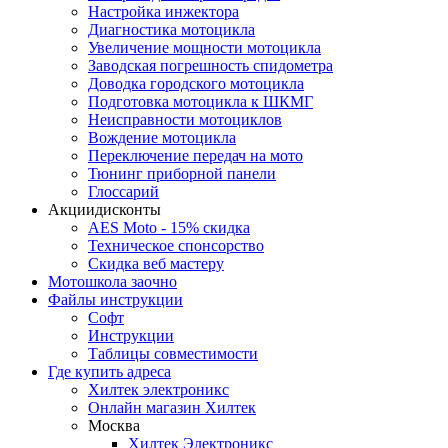
Настройка инжектора
Диагноcтика мотоцикла
Увеличение мощности мотоцикла
Заводская погрешность спидометра
Доводка городского мотоцикла
Подготовка мотоцикла к ШКМГ
Неисправности мотоциклов
Вождение мотоцикла
Переключение передач на мото
Тюнинг приборной панели
Глоссарий
Акции
дисконты
AES Moto - 15% скидка
Техническое спонсорство
Скидка веб мастеру
Мотошкола
заочно
Файлы
инструкции
Софт
Инструкции
Таблицы совместимости
Где купить
адреса
Хилтек электроникс
Онлайн магазин Хилтек
Москва
Хилтек Электроникс