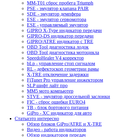
MM-T01 сброс пробега Triumph
PSE - эмулятор клапана PAIR
SDE - эмулятор демпфера
ESE - эмулятор сервомотора
ESE - управляемый эмулятор
GIPRO X-Type индикатор передачи
GIPRO-DS индикатор передачи
GIPRO/ATRE индикатор с TRE
OBD Tool диагностика лодок
OBD Tool диагностика мотоцикла
SpeedoHealer V4 корректор
bLp - управление стоп сигналом
RL - дефектоскоп геометрии рамы
X-TRE отключение задержки
FiTuner Pro управление инжектором
SLP шифт лайт про
MM5 мото компьютер
STVE - эмулятор дроссельной заслонки
FIC - сброс ошибки EURO4
TB - блок бортового питания
GiPro - XC индикатор для авто
Статьи
это интересно
Обзор блоков GiPro/ATRE и X-TRE
Видео - работа индикаторов
Обзор индикаторов передач