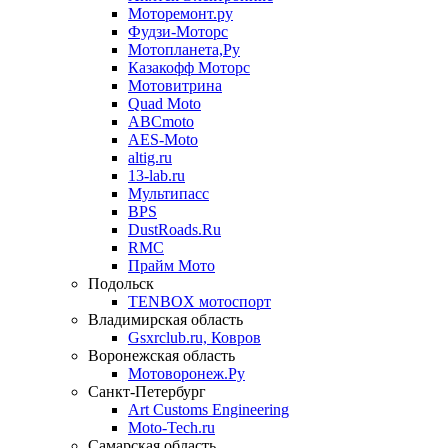
Моторемонт.ру
Фудзи-Моторс
Мотопланета,Ру
Казакофф Моторс
Мотовитрина
Quad Moto
ABCmoto
AES-Moto
altig.ru
13-lab.ru
Мультипасс
BPS
DustRoads.Ru
RMC
Прайм Мото
Подольск
TENBOX мотоспорт
Владимирская область
Gsxrclub.ru, Ковров
Воронежская область
Мотоворонеж.Ру
Санкт-Петербург
Art Customs Engineering
Moto-Tech.ru
Самарская область