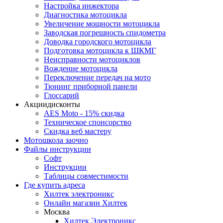
Настройка инжектора
Диагноcтика мотоцикла
Увеличение мощности мотоцикла
Заводская погрешность спидометра
Доводка городского мотоцикла
Подготовка мотоцикла к ШКМГ
Неисправности мотоциклов
Вождение мотоцикла
Переключение передач на мото
Тюнинг приборной панели
Глоссарий
Акции
дисконты
AES Moto - 15% скидка
Техническое спонсорство
Скидка веб мастеру
Мотошкола
заочно
Файлы
инструкции
Софт
Инструкции
Таблицы совместимости
Где купить
адреса
Хилтек электроникс
Онлайн магазин Хилтек
Москва
Хилтек Электроникс