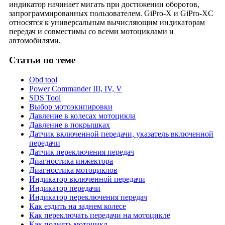
индикатор начинает мигать при достижении оборотов,
запрограммированных пользователем. GiPro-X и GiPro-XC
относятся к универсальным вычисляющим индикаторам
передач и совместимы со всеми мотоциклами и
автомобилями.
Статьи
по теме
Obd tool
Power Commander III, IV, V
SDS Tool
Выбор мотоэкипировки
Давление в колесах мотоцикла
Давление в покрышках
Датчик включенной передачи, указатель включенной
передачи
Датчик переключения передач
Диагностика инжектора
Диагностика мотоциклов
Индикатор включенной передачи
Индикатор передачи
Индикатор переключения передач
Как ездить на заднем колесе
Как переключать передачи на мотоцикле
Как поднять мотоцикл