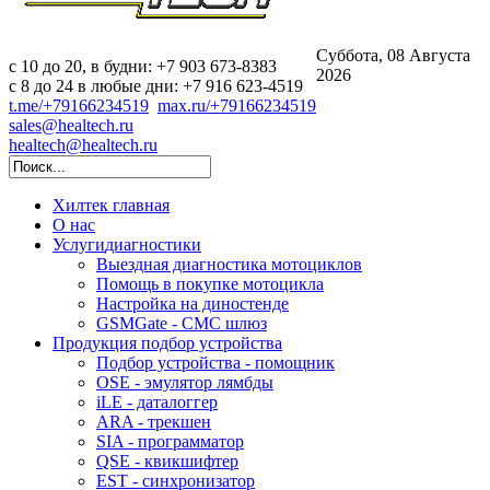
Суббота, 08 Августа
c 10 до 20, в будни: +7 903 673-8383
2026
с 8 до 24 в любые дни: +7 916 623-4519
t.me/+79166234519
max.ru/+79166234519
sales@healtech.ru
healtech@healtech.ru
Хилтек
главная
О нас
Услуги
диагностики
Выездная диагностика мотоциклов
Помощь в покупке мотоцикла
Настройка на диностенде
GSMGate - СМС шлюз
Продукция
подбор устройства
Подбор устройства - помощник
OSE - эмулятор лямбды
iLE - даталоггер
ARA - трекшен
SIA - программатор
QSE - квикшифтер
EST - синхронизатор