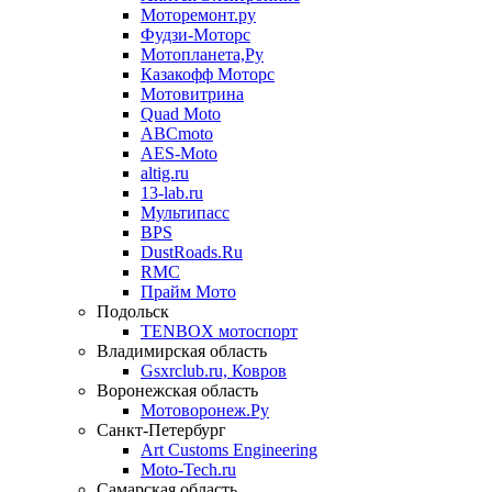
Моторемонт.ру
Фудзи-Моторс
Мотопланета,Ру
Казакофф Моторс
Мотовитрина
Quad Moto
ABCmoto
AES-Moto
altig.ru
13-lab.ru
Мультипасс
BPS
DustRoads.Ru
RMC
Прайм Мото
Подольск
TENBOX мотоспорт
Владимирская область
Gsxrclub.ru, Ковров
Воронежская область
Мотоворонеж.Ру
Санкт-Петербург
Art Customs Engineering
Moto-Tech.ru
Самарская область