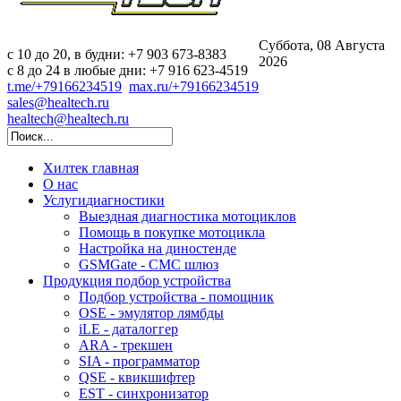
Суббота, 08 Августа
c 10 до 20, в будни: +7 903 673-8383
2026
с 8 до 24 в любые дни: +7 916 623-4519
t.me/+79166234519
max.ru/+79166234519
sales@healtech.ru
healtech@healtech.ru
Хилтек
главная
О нас
Услуги
диагностики
Выездная диагностика мотоциклов
Помощь в покупке мотоцикла
Настройка на диностенде
GSMGate - СМС шлюз
Продукция
подбор устройства
Подбор устройства - помощник
OSE - эмулятор лямбды
iLE - даталоггер
ARA - трекшен
SIA - программатор
QSE - квикшифтер
EST - синхронизатор