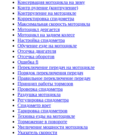
Консервация мотоцикла на зиму
Контр руление (контруление)
Контрруление на мотоцикле
Корректировка спидометра
Максимальная скорость мотоцикла
Мотоцикл дергается
Мотоцикл на заднем колесе
Настройка спидометра
Обучение езде на мотоцикле
Отсечка двигателя
Отсечка оборотов
Ошибка fi
Переключение передач на мотоцикле
Порядок переключения передач
Правильное переключение передач
Принцип работы тормозов
Проверка спидометра
Раздушка мотоцикла
Регулировка спидометра
Спидометр врет
Тарировка спидометров
Техника езды на мотоцикле
Торможение в повороте
Увеличение мощности мотоцикла
Указатель скорости