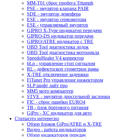
MM-T01 сброс пробега Triumph
PSE - эмулятор клапана PAIR
SDE - эмулятор демпфера
ESE - эмулятор сервомотора
ESE - управляемый эмулятор
GIPRO X-Type индикатор передачи
GIPRO-DS индикатор передачи
GIPRO/ATRE индикатор с TRE
OBD Tool диагностика лодок
OBD Tool диагностика мотоцикла
SpeedoHealer V4 корректор
bLp - управление стоп сигналом
RL - дефектоскоп геометрии рамы
X-TRE отключение задержки
FiTuner Pro управление инжектором
SLP шифт лайт про
MM5 мото компьютер
STVE - эмулятор дроссельной заслонки
FIC - сброс ошибки EURO4
TB - блок бортового питания
GiPro - XC индикатор для авто
Статьи
это интересно
Обзор блоков GiPro/ATRE и X-TRE
Видео - работа индикаторов
Обзор индикаторов передач