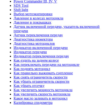
Power Commander III, IV, V
SDS Tool
Shift light
Выбор мотоэкипировки
Давление в колесах мотоцикла
Давление в покрышках
Датчик включенной передачи, указатель включенной
передачи
Датчик переключения передач
Диагностика инжектора
Диагностика мотоциклов
Индикатор включенной передачи
Индикатор передачи
Индикатор переключения передач
Как ездить на заднем колесе
Как переключать передачи на мотоцикле
Как поднять мотоцикл
Как правильно выжимать сцепление
Как снять ограничитель скорости
Как убрать ограничитель скорости
Как убрать отсечку
Как увеличить мощность мотоцикла
Как увеличить скорость мотоцикла
Какое масло заливать в мотоцикл
Калибровка спидометра