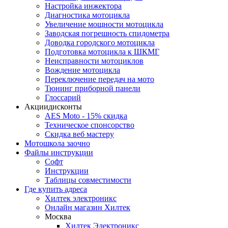
Настройка инжектора
Диагноcтика мотоцикла
Увеличение мощности мотоцикла
Заводская погрешность спидометра
Доводка городского мотоцикла
Подготовка мотоцикла к ШКМГ
Неисправности мотоциклов
Вождение мотоцикла
Переключение передач на мото
Тюнинг приборной панели
Глоссарий
Акции
дисконты
AES Moto - 15% скидка
Техническое спонсорство
Скидка веб мастеру
Мотошкола
заочно
Файлы
инструкции
Софт
Инструкции
Таблицы совместимости
Где купить
адреса
Хилтек электроникс
Онлайн магазин Хилтек
Москва
Хилтек Электроникс