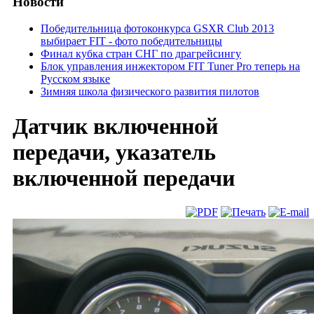
Новости
Победительница фотоконкурса GSXR Club 2013
выбирает FIT - фото победительницы
Финал кубка стран СНГ по драгрейсингу
Блок управления инжектором FIT Tuner Pro теперь на
Русском языке
Зимняя школа физического развития пилотов
Датчик включенной
передачи, указатель
включенной передачи