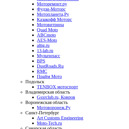
Моторемонт.ру
Фудзи-Моторс
Мотопланета,Ру
Казакофф Моторс
Мотовитрина
Quad Moto
ABCmoto
AES-Moto
altig.ru
13-lab.ru
Мультипасс
BPS
DustRoads.Ru
RMC
Прайм Мото
Подольск
TENBOX мотоспорт
Владимирская область
Gsxrclub.ru, Ковров
Воронежская область
Мотоворонеж.Ру
Санкт-Петербург
Art Customs Engineering
Moto-Tech.ru
Самарская область