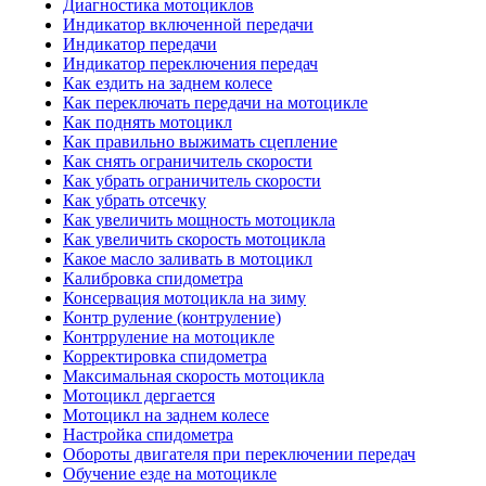
Диагностика мотоциклов
Индикатор включенной передачи
Индикатор передачи
Индикатор переключения передач
Как ездить на заднем колесе
Как переключать передачи на мотоцикле
Как поднять мотоцикл
Как правильно выжимать сцепление
Как снять ограничитель скорости
Как убрать ограничитель скорости
Как убрать отсечку
Как увеличить мощность мотоцикла
Как увеличить скорость мотоцикла
Какое масло заливать в мотоцикл
Калибровка спидометра
Консервация мотоцикла на зиму
Контр руление (контруление)
Контрруление на мотоцикле
Корректировка спидометра
Максимальная скорость мотоцикла
Мотоцикл дергается
Мотоцикл на заднем колесе
Настройка спидометра
Обороты двигателя при переключении передач
Обучение езде на мотоцикле