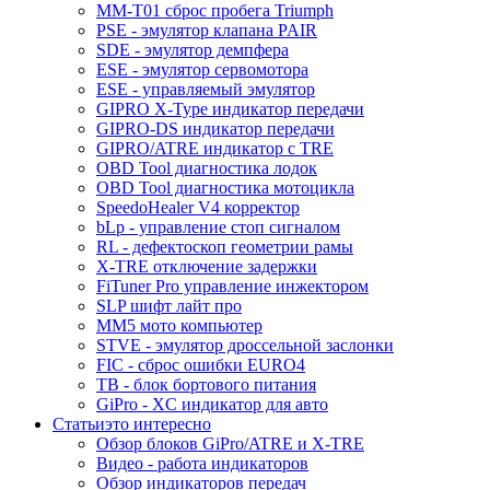
MM-T01 сброс пробега Triumph
PSE - эмулятор клапана PAIR
SDE - эмулятор демпфера
ESE - эмулятор сервомотора
ESE - управляемый эмулятор
GIPRO X-Type индикатор передачи
GIPRO-DS индикатор передачи
GIPRO/ATRE индикатор с TRE
OBD Tool диагностика лодок
OBD Tool диагностика мотоцикла
SpeedoHealer V4 корректор
bLp - управление стоп сигналом
RL - дефектоскоп геометрии рамы
X-TRE отключение задержки
FiTuner Pro управление инжектором
SLP шифт лайт про
MM5 мото компьютер
STVE - эмулятор дроссельной заслонки
FIC - сброс ошибки EURO4
TB - блок бортового питания
GiPro - XC индикатор для авто
Статьи
это интересно
Обзор блоков GiPro/ATRE и X-TRE
Видео - работа индикаторов
Обзор индикаторов передач