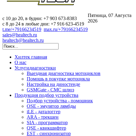
Пятница, 07 Августа
c 10 до 20, в будни: +7 903 673-8383
2026
с 8 до 24 в любые дни: +7 916 623-4519
t.me/+79166234519
max.ru/+79166234519
sales@healtech.ru
healtech@healtech.ru
Хилтек
главная
О нас
Услуги
диагностики
Выездная диагностика мотоциклов
Помощь в покупке мотоцикла
Настройка на диностенде
GSMGate - СМС шлюз
Продукция
подбор устройства
Подбор устройства - помощник
OSE - эмулятор лямбды
iLE - даталоггер
ARA - трекшен
SIA - программатор
QSE - квикшифтер
EST - синхронизатор