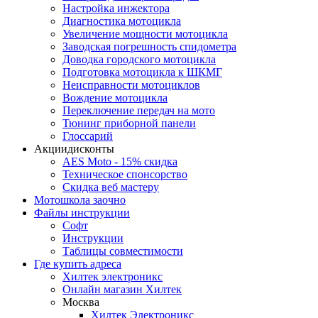
Настройка инжектора
Диагноcтика мотоцикла
Увеличение мощности мотоцикла
Заводская погрешность спидометра
Доводка городского мотоцикла
Подготовка мотоцикла к ШКМГ
Неисправности мотоциклов
Вождение мотоцикла
Переключение передач на мото
Тюнинг приборной панели
Глоссарий
Акции
дисконты
AES Moto - 15% скидка
Техническое спонсорство
Скидка веб мастеру
Мотошкола
заочно
Файлы
инструкции
Софт
Инструкции
Таблицы совместимости
Где купить
адреса
Хилтек электроникс
Онлайн магазин Хилтек
Москва
Хилтек Электроникс