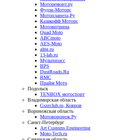
Моторемонт.ру
Фудзи-Моторс
Мотопланета,Ру
Казакофф Моторс
Мотовитрина
Quad Moto
ABCmoto
AES-Moto
altig.ru
13-lab.ru
Мультипасс
BPS
DustRoads.Ru
RMC
Прайм Мото
Подольск
TENBOX мотоспорт
Владимирская область
Gsxrclub.ru, Ковров
Воронежская область
Мотоворонеж.Ру
Санкт-Петербург
Art Customs Engineering
Moto-Tech.ru
Самарская область