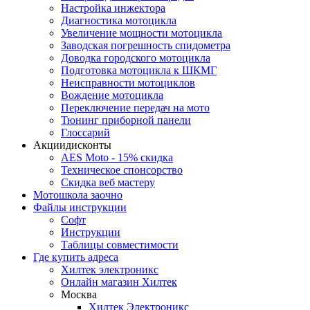
Настройка инжектора
Диагноcтика мотоцикла
Увеличение мощности мотоцикла
Заводская погрешность спидометра
Доводка городского мотоцикла
Подготовка мотоцикла к ШКМГ
Неисправности мотоциклов
Вождение мотоцикла
Переключение передач на мото
Тюнинг приборной панели
Глоссарий
Акции
дисконты
AES Moto - 15% скидка
Техническое спонсорство
Скидка веб мастеру
Мотошкола
заочно
Файлы
инструкции
Софт
Инструкции
Таблицы совместимости
Где купить
адреса
Хилтек электроникс
Онлайн магазин Хилтек
Москва
Хилтек Электроникс