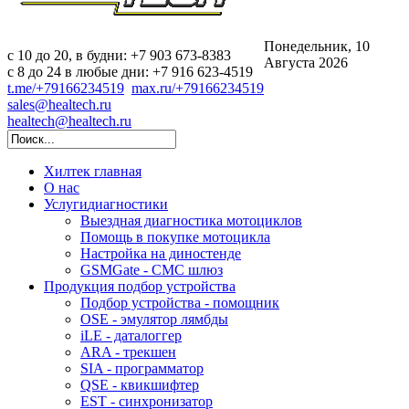
Понедельник, 10
c 10 до 20, в будни: +7 903 673-8383
Августа 2026
с 8 до 24 в любые дни: +7 916 623-4519
t.me/+79166234519
max.ru/+79166234519
sales@healtech.ru
healtech@healtech.ru
Хилтек
главная
О нас
Услуги
диагностики
Выездная диагностика мотоциклов
Помощь в покупке мотоцикла
Настройка на диностенде
GSMGate - СМС шлюз
Продукция
подбор устройства
Подбор устройства - помощник
OSE - эмулятор лямбды
iLE - даталоггер
ARA - трекшен
SIA - программатор
QSE - квикшифтер
EST - синхронизатор