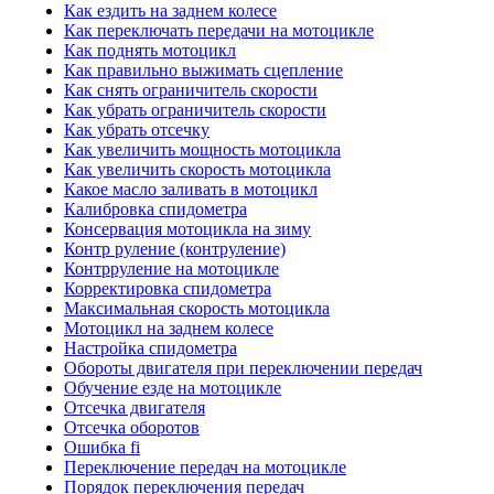
Как ездить на заднем колесе
Как переключать передачи на мотоцикле
Как поднять мотоцикл
Как правильно выжимать сцепление
Как снять ограничитель скорости
Как убрать ограничитель скорости
Как убрать отсечку
Как увеличить мощность мотоцикла
Как увеличить скорость мотоцикла
Какое масло заливать в мотоцикл
Калибровка спидометра
Консервация мотоцикла на зиму
Контр руление (контруление)
Контрруление на мотоцикле
Корректировка спидометра
Максимальная скорость мотоцикла
Мотоцикл на заднем колесе
Настройка спидометра
Обороты двигателя при переключении передач
Обучение езде на мотоцикле
Отсечка двигателя
Отсечка оборотов
Ошибка fi
Переключение передач на мотоцикле
Порядок переключения передач