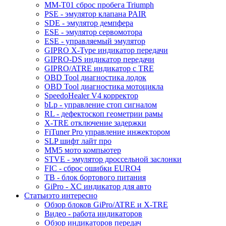
MM-T01 сброс пробега Triumph
PSE - эмулятор клапана PAIR
SDE - эмулятор демпфера
ESE - эмулятор сервомотора
ESE - управляемый эмулятор
GIPRO X-Type индикатор передачи
GIPRO-DS индикатор передачи
GIPRO/ATRE индикатор с TRE
OBD Tool диагностика лодок
OBD Tool диагностика мотоцикла
SpeedoHealer V4 корректор
bLp - управление стоп сигналом
RL - дефектоскоп геометрии рамы
X-TRE отключение задержки
FiTuner Pro управление инжектором
SLP шифт лайт про
MM5 мото компьютер
STVE - эмулятор дроссельной заслонки
FIC - сброс ошибки EURO4
TB - блок бортового питания
GiPro - XC индикатор для авто
Статьи
это интересно
Обзор блоков GiPro/ATRE и X-TRE
Видео - работа индикаторов
Обзор индикаторов передач