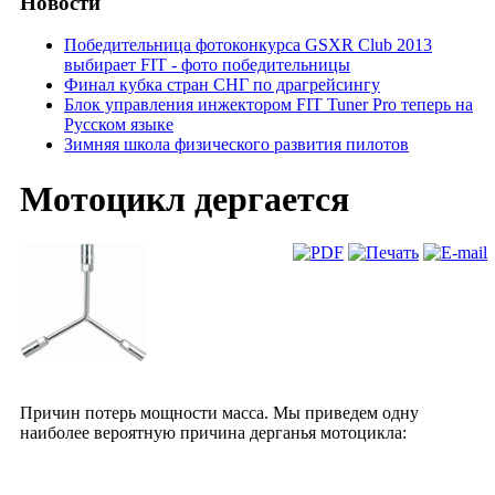
Новости
Победительница фотоконкурса GSXR Club 2013
выбирает FIT - фото победительницы
Финал кубка стран СНГ по драгрейсингу
Блок управления инжектором FIT Tuner Pro теперь на
Русском языке
Зимняя школа физического развития пилотов
Мотоцикл дергается
Причин потерь мощности масса. Мы приведем одну
наиболее вероятную причина дерганья мотоцикла: