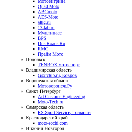
Мотовитрина
Quad Moto
ABCmoto
AES-Moto
altig.ru
13-lab.ru
Мультипасс
BPS
DustRoads.Ru
RMC
Прайм Мото
Подольск
TENBOX мотоспорт
Владимирская область
Gsxrclub.ru, Ковров
Воронежская область
Мотоворонеж.Ру
Санкт-Петербург
Art Customs Engineering
Moto-Tech.ru
Самарская область
RS-Sport Service, Тольятти
Краснодарский край
moto-sochi.com
Нижний Новгород