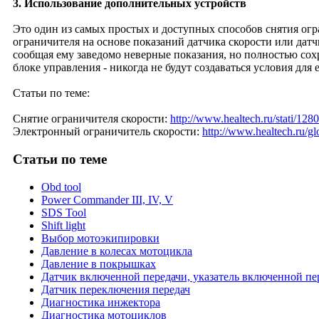
3. Использование дополнительных устройств
Это один из самых простых и доступных способов снятия ог
ограничителя на основе показаний датчика скорости или датч
сообщая ему заведомо неверные показания, но полностью сохр
блоке управления - никогда не будут создаваться условия для 
Статьи по теме:
Снятие ограничителя скорости:
http://www.healtech.ru/stati/1280
Электронный ограничитель скорости:
http://www.healtech.ru/glo
Статьи
по теме
Obd tool
Power Commander III, IV, V
SDS Tool
Shift light
Выбор мотоэкипировки
Давление в колесах мотоцикла
Давление в покрышках
Датчик включенной передачи, указатель включенной пе
Датчик переключения передач
Диагностика инжектора
Диагностика мотоциклов