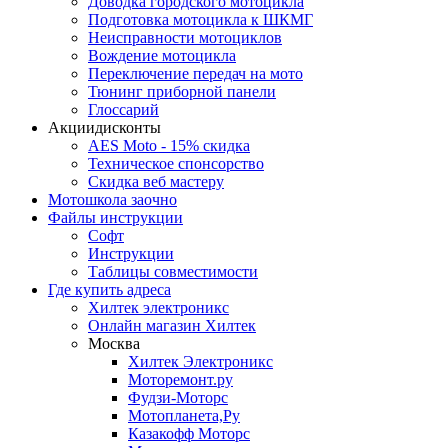
Доводка городского мотоцикла
Подготовка мотоцикла к ШКМГ
Неисправности мотоциклов
Вождение мотоцикла
Переключение передач на мото
Тюнинг приборной панели
Глоссарий
Акции
дисконты
AES Moto - 15% скидка
Техническое спонсорство
Скидка веб мастеру
Мотошкола
заочно
Файлы
инструкции
Софт
Инструкции
Таблицы совместимости
Где купить
адреса
Хилтек электроникс
Онлайн магазин Хилтек
Москва
Хилтек Электроникс
Моторемонт.ру
Фудзи-Моторс
Мотопланета,Ру
Казакофф Моторс