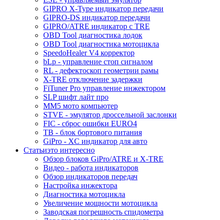
GIPRO X-Type индикатор передачи
GIPRO-DS индикатор передачи
GIPRO/ATRE индикатор с TRE
OBD Tool диагностика лодок
OBD Tool диагностика мотоцикла
SpeedoHealer V4 корректор
bLp - управление стоп сигналом
RL - дефектоскоп геометрии рамы
X-TRE отключение задержки
FiTuner Pro управление инжектором
SLP шифт лайт про
MM5 мото компьютер
STVE - эмулятор дроссельной заслонки
FIC - сброс ошибки EURO4
TB - блок бортового питания
GiPro - XC индикатор для авто
Статьи
это интересно
Обзор блоков GiPro/ATRE и X-TRE
Видео - работа индикаторов
Обзор индикаторов передач
Настройка инжектора
Диагноcтика мотоцикла
Увеличение мощности мотоцикла
Заводская погрешность спидометра