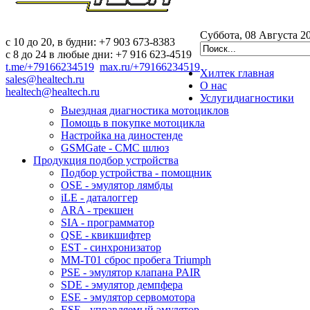
Суббота, 08 Августа 2
c 10 до 20, в будни: +7 903 673-8383
с 8 до 24 в любые дни: +7 916 623-4519
t.me/+79166234519
max.ru/+79166234519
Хилтек
главная
sales@healtech.ru
О нас
healtech@healtech.ru
Услуги
диагностики
Выездная диагностика мотоциклов
Помощь в покупке мотоцикла
Настройка на диностенде
GSMGate - СМС шлюз
Продукция
подбор устройства
Подбор устройства - помощник
OSE - эмулятор лямбды
iLE - даталоггер
ARA - трекшен
SIA - программатор
QSE - квикшифтер
EST - синхронизатор
MM-T01 сброс пробега Triumph
PSE - эмулятор клапана PAIR
SDE - эмулятор демпфера
ESE - эмулятор сервомотора
ESE - управляемый эмулятор