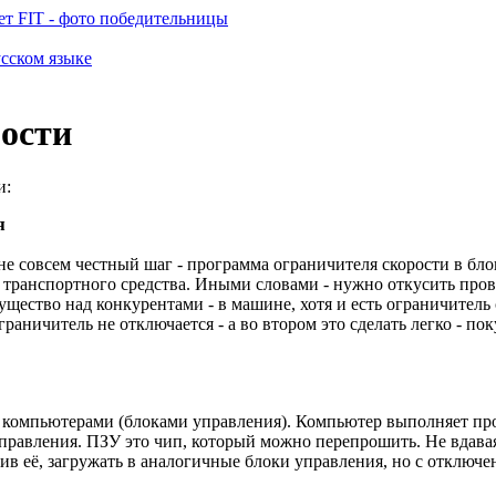
т FIT - фото победительницы
усском языке
рости
и:
я
не совсем честный шаг - программа ограничителя скорости в б
 транспортного средства. Иными словами - нужно откусить про
ство над конкурентами - в машине, хотя и есть ограничитель с
аничитель не отключается - а во втором это сделать легко - по
омпьютерами (блоками управления). Компьютер выполняет прог
равления. ПЗУ это чип, который можно перепрошить. Не вдаваяс
в её, загружать в аналогичные блоки управления, но с отключе