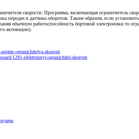
раничителя скорости. Программа, включающая ограничитель скор
ика передач и датчика оборотов. Таким образом, если установи
аняя обычную работоспособность бортовой электроники то огран
его активации).
-snjatie-ogranichitelya-skorosti
ssarii/1281-elektronnyi-ogranichitel-skorosti
редачи