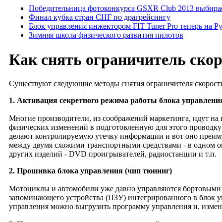
Победительница фотоконкурса GSXR Club 2013 выбирае
Финал кубка стран СНГ по драгрейсингу
Блок управления инжектором FIT Tuner Pro теперь на Р
Зимняя школа физического развития пилотов
Как снять ограничитель ско
Существуют следующие методы снятия ограничителя скорост
1. Активация секретного режима работы блока управлени
Многие производители, из соображений маркетинга, идут на 
физических изменений в подготовленную для этого проводку
делают контролируемую утечку информации и вот оно преимуще
между двумя схожими транспортными средствами - в одном огр
других изделий - DVD проигрывателей, радиостанции и т.п.
2. Прошивка блока управления (чип тюнинг)
Мотоциклы и автомобили уже давно управляются бортовыми к
запоминающего устройства (ПЗУ) интегрированного в блок уп
управления можно выгрузить программу управления и, измени