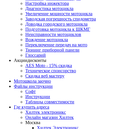
Настройка инжектора
Диагноcтика мотоцикла
Увеличение мощности мотоцикла
Заводская погрешность спидометра
Доводка городского мотоцикла
Подготовка мотоцикла к ШКМГ
Неисправности мотоциклов
Вождение мотоцикла
Переключение передач на мото
Тюнинг приборной панели
Глоссарий
Акции
дисконты
AES Moto - 15% скидка
Техническое спонсорство
Скидка веб мастеру
Мотошкола
заочно
Файлы
инструкции
Софт
Инструкции
Таблицы совместимости
Где купить
адреса
Хилтек электроникс
Онлайн магазин Хилтек
Москва
Хилтек Электроникс