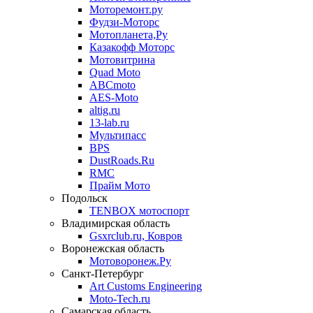
Моторемонт.ру
Фудзи-Моторс
Мотопланета,Ру
Казакофф Моторс
Мотовитрина
Quad Moto
ABCmoto
AES-Moto
altig.ru
13-lab.ru
Мультипасс
BPS
DustRoads.Ru
RMC
Прайм Мото
Подольск
TENBOX мотоспорт
Владимирская область
Gsxrclub.ru, Ковров
Воронежская область
Мотоворонеж.Ру
Санкт-Петербург
Art Customs Engineering
Moto-Tech.ru
Самарская область