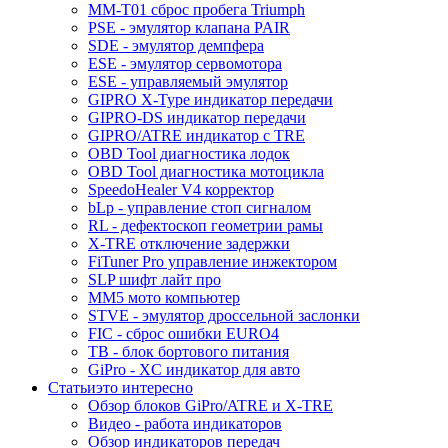
MM-T01 сброс пробега Triumph
PSE - эмулятор клапана PAIR
SDE - эмулятор демпфера
ESE - эмулятор сервомотора
ESE - управляемый эмулятор
GIPRO X-Type индикатор передачи
GIPRO-DS индикатор передачи
GIPRO/ATRE индикатор с TRE
OBD Tool диагностика лодок
OBD Tool диагностика мотоцикла
SpeedoHealer V4 корректор
bLp - управление стоп сигналом
RL - дефектоскоп геометрии рамы
X-TRE отключение задержки
FiTuner Pro управление инжектором
SLP шифт лайт про
MM5 мото компьютер
STVE - эмулятор дроссельной заслонки
FIC - сброс ошибки EURO4
TB - блок бортового питания
GiPro - XC индикатор для авто
Статьи
это интересно
Обзор блоков GiPro/ATRE и X-TRE
Видео - работа индикаторов
Обзор индикаторов передач