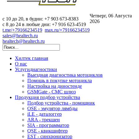
Четверг, 06 Августа
c 10 до 20, в будни: +7 903 673-8383
2026
с 8 до 24 в любые дни: +7 916 623-4519
t.me/+79166234519
max.ru/+79166234519
sales@healtech.ru
healtech@healtech.ru
Хилтек
главная
О нас
Услуги
диагностики
Выездная диагностика мотоциклов
Помощь в покупке мотоцикла
Настройка на диностенде
GSMGate - СМС шлюз
Продукция
подбор устройства
Подбор устройства - помощник
OSE - эмулятор лямбды
iLE - даталоггер
ARA - трекшен
SIA - программатор
QSE - квикшифтер
EST - синхронизатор