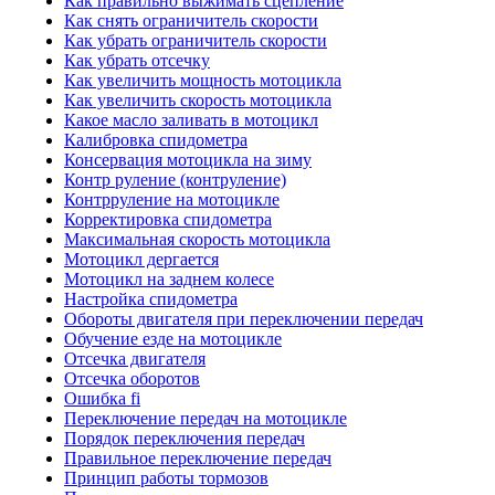
Как правильно выжимать сцепление
Как снять ограничитель скорости
Как убрать ограничитель скорости
Как убрать отсечку
Как увеличить мощность мотоцикла
Как увеличить скорость мотоцикла
Какое масло заливать в мотоцикл
Калибровка спидометра
Консервация мотоцикла на зиму
Контр руление (контруление)
Контрруление на мотоцикле
Корректировка спидометра
Максимальная скорость мотоцикла
Мотоцикл дергается
Мотоцикл на заднем колесе
Настройка спидометра
Обороты двигателя при переключении передач
Обучение езде на мотоцикле
Отсечка двигателя
Отсечка оборотов
Ошибка fi
Переключение передач на мотоцикле
Порядок переключения передач
Правильное переключение передач
Принцип работы тормозов