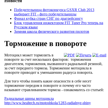
Новости
Победительница фотоконкурса GSXR Club 2013
выбирает FIT - фото победительницы
Финал кубка стран СНГ по драгрейсингу
Блок управления инжектором FIT Tuner Pro теперь на
Русском языке
Зимняя школа физического развития пилотов
Торможение в повороте
Мотоцикл может тормозить в
повороте за счет нескольких факторов: торможения
двигателем, торможения, вызванного радиальной резиной,
за счет переднего тормоза. Торможение мотоцикла в
повороте приводит к уменьшению радиуса поворота.
Для того чтобы понять какие опасности в себе несет
торможение передом в повороте и почему его часто
называют стравливанием тормоза - ознакомьтесь со статьей:
Радиальные шины мотоцикла
http://www.healtech.ru/motoshkola/1283-radialnye-shiny