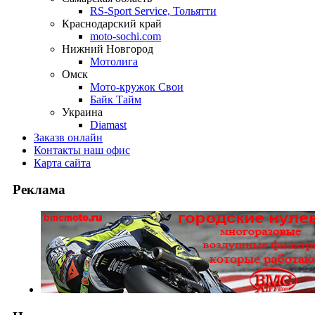
RS-Sport Service, Тольятти
Краснодарский край
moto-sochi.com
Нижний Новгород
Мотолига
Омск
Мото-кружок Свои
Байк Тайм
Украина
Diamast
Заказ
в онлайн
Контакты
наш офис
Карта
сайта
Реклама