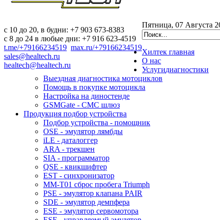
Пятница, 07 Августа 2
c 10 до 20, в будни: +7 903 673-8383
с 8 до 24 в любые дни: +7 916 623-4519
t.me/+79166234519
max.ru/+79166234519
Хилтек
главная
sales@healtech.ru
О нас
healtech@healtech.ru
Услуги
диагностики
Выездная диагностика мотоциклов
Помощь в покупке мотоцикла
Настройка на диностенде
GSMGate - СМС шлюз
Продукция
подбор устройства
Подбор устройства - помощник
OSE - эмулятор лямбды
iLE - даталоггер
ARA - трекшен
SIA - программатор
QSE - квикшифтер
EST - синхронизатор
MM-T01 сброс пробега Triumph
PSE - эмулятор клапана PAIR
SDE - эмулятор демпфера
ESE - эмулятор сервомотора
ESE - управляемый эмулятор