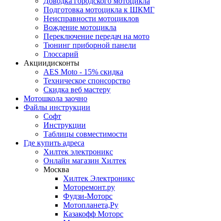
Доводка городского мотоцикла
Подготовка мотоцикла к ШКМГ
Неисправности мотоциклов
Вождение мотоцикла
Переключение передач на мото
Тюнинг приборной панели
Глоссарий
Акции
дисконты
AES Moto - 15% скидка
Техническое спонсорство
Скидка веб мастеру
Мотошкола
заочно
Файлы
инструкции
Софт
Инструкции
Таблицы совместимости
Где купить
адреса
Хилтек электроникс
Онлайн магазин Хилтек
Москва
Хилтек Электроникс
Моторемонт.ру
Фудзи-Моторс
Мотопланета,Ру
Казакофф Моторс