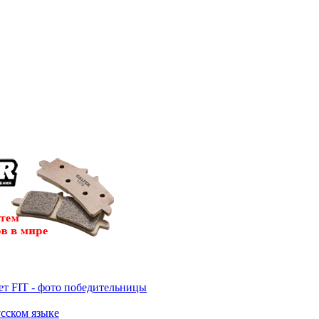
т FIT - фото победительницы
усском языке