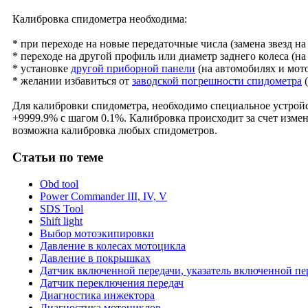
Калибровка спидометра необходима:
* при переходе на новые передаточные числа (замена звезд н
* переходе на другой профиль или диаметр заднего колеса (на
* установке
другой приборной панели
(на автомобилях и мот
* желании избавиться от
заводской погрешности спидометра
(
Для калибровки спидометра, необходимо специальное устрой
+9999.9% с шагом 0.1%. Калибровка происходит за счет изме
возможна калибровка любых спидометров.
Статьи
по теме
Obd tool
Power Commander III, IV, V
SDS Tool
Shift light
Выбор мотоэкипировки
Давление в колесах мотоцикла
Давление в покрышках
Датчик включенной передачи, указатель включенной пе
Датчик переключения передач
Диагностика инжектора
Диагностика мотоциклов