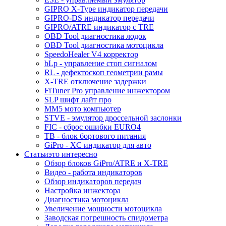
GIPRO X-Type индикатор передачи
GIPRO-DS индикатор передачи
GIPRO/ATRE индикатор с TRE
OBD Tool диагностика лодок
OBD Tool диагностика мотоцикла
SpeedoHealer V4 корректор
bLp - управление стоп сигналом
RL - дефектоскоп геометрии рамы
X-TRE отключение задержки
FiTuner Pro управление инжектором
SLP шифт лайт про
MM5 мото компьютер
STVE - эмулятор дроссельной заслонки
FIC - сброс ошибки EURO4
TB - блок бортового питания
GiPro - XC индикатор для авто
Статьи
это интересно
Обзор блоков GiPro/ATRE и X-TRE
Видео - работа индикаторов
Обзор индикаторов передач
Настройка инжектора
Диагноcтика мотоцикла
Увеличение мощности мотоцикла
Заводская погрешность спидометра