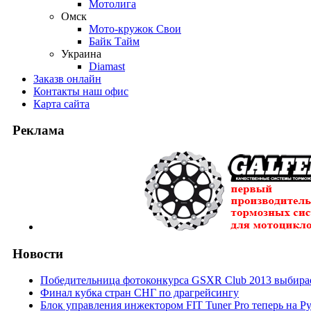
Мотолига
Омск
Мото-кружок Свои
Байк Тайм
Украина
Diamast
Заказ
в онлайн
Контакты
наш офис
Карта
сайта
Реклама
Новости
Победительница фотоконкурса GSXR Club 2013 выбирае
Финал кубка стран СНГ по драгрейсингу
Блок управления инжектором FIT Tuner Pro теперь на Р