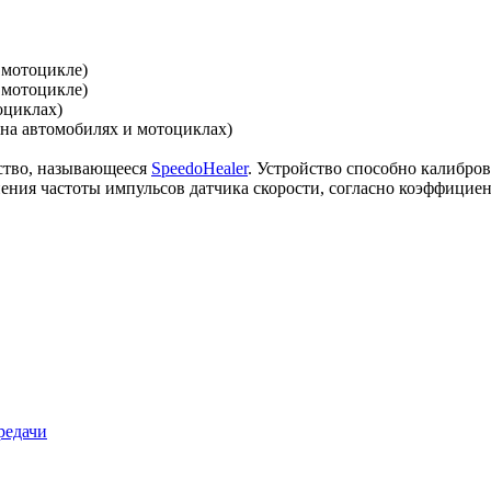
а мотоцикле)
 мотоцикле)
оциклах)
на автомобилях и мотоциклах)
ство, называющееся
SpeedoHealer
. Устройство способно калибров
нения частоты импульсов датчика скорости, согласно коэффицие
редачи