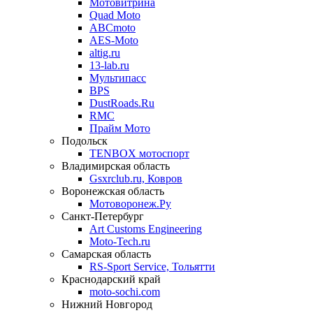
Мотовитрина
Quad Moto
ABCmoto
AES-Moto
altig.ru
13-lab.ru
Мультипасс
BPS
DustRoads.Ru
RMC
Прайм Мото
Подольск
TENBOX мотоспорт
Владимирская область
Gsxrclub.ru, Ковров
Воронежская область
Мотоворонеж.Ру
Санкт-Петербург
Art Customs Engineering
Moto-Tech.ru
Самарская область
RS-Sport Service, Тольятти
Краснодарский край
moto-sochi.com
Нижний Новгород