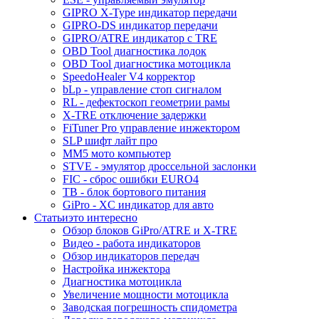
GIPRO X-Type индикатор передачи
GIPRO-DS индикатор передачи
GIPRO/ATRE индикатор с TRE
OBD Tool диагностика лодок
OBD Tool диагностика мотоцикла
SpeedoHealer V4 корректор
bLp - управление стоп сигналом
RL - дефектоскоп геометрии рамы
X-TRE отключение задержки
FiTuner Pro управление инжектором
SLP шифт лайт про
MM5 мото компьютер
STVE - эмулятор дроссельной заслонки
FIC - сброс ошибки EURO4
TB - блок бортового питания
GiPro - XC индикатор для авто
Статьи
это интересно
Обзор блоков GiPro/ATRE и X-TRE
Видео - работа индикаторов
Обзор индикаторов передач
Настройка инжектора
Диагноcтика мотоцикла
Увеличение мощности мотоцикла
Заводская погрешность спидометра