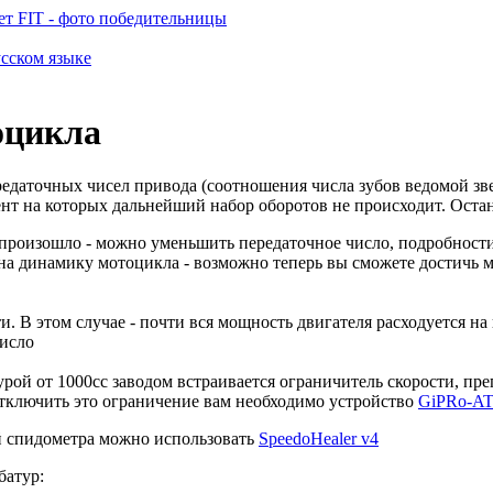
т FIT - фото победительницы
усском языке
оцикла
едаточных чисел привода (соотношения числа зубов ведомой зв
ент на которых дальнейший набор оборотов не происходит. Остан
то произошло - можно уменьшить передаточное число, подробност
на динамику мотоцикла - возможно теперь вы сможете достичь м
и. В этом случае - почти вся мощность двигателя расходуется н
число
атурой от 1000cc заводом встраивается ограничитель скорости, 
 отключить это ограничение вам необходимо устройство
GiPRo-A
й спидометра можно использовать
SpeedoHealer v4
батур: