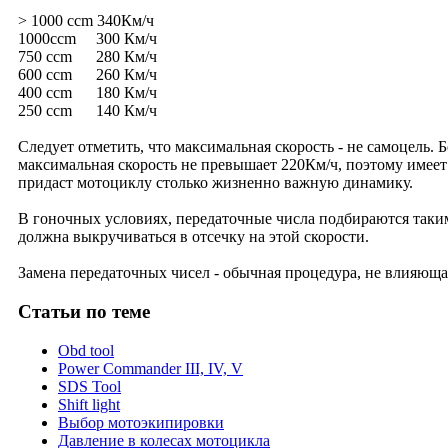
> 1000 ccm 340Км/ч
1000ccm 300 Км/ч
750 ccm 280 Км/ч
600 ccm 260 Км/ч
400 ccm 180 Км/ч
250 ccm 140 Км/ч
Следует отметить, что максимальная скорость - не самоцель. 
максимальная скорость не превышает 220Км/ч, поэтому имеет 
придаст мотоциклу столько жизненно важную динамику.
В гоночных условиях, передаточные числа подбираются таким о
должна выкручиваться в отсечку на этой скорости.
Замена передаточных чисел - обычная процедура, не влияющ
Статьи
по теме
Obd tool
Power Commander III, IV, V
SDS Tool
Shift light
Выбор мотоэкипировки
Давление в колесах мотоцикла