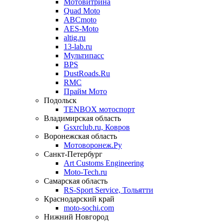
Мотовитрина
Quad Moto
ABCmoto
AES-Moto
altig.ru
13-lab.ru
Мультипасс
BPS
DustRoads.Ru
RMC
Прайм Мото
Подольск
TENBOX мотоспорт
Владимирская область
Gsxrclub.ru, Ковров
Воронежская область
Мотоворонеж.Ру
Санкт-Петербург
Art Customs Engineering
Moto-Tech.ru
Самарская область
RS-Sport Service, Тольятти
Краснодарский край
moto-sochi.com
Нижний Новгород