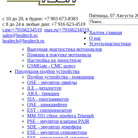
Пятница, 07 Августа 2
c 10 до 20, в будни: +7 903 673-8383
с 8 до 24 в любые дни: +7 916 623-4519
t.me/+79166234519
max.ru/+79166234519
Хилтек
главная
sales@healtech.ru
О нас
healtech@healtech.ru
Услуги
диагностики
Выездная диагностика мотоциклов
Помощь в покупке мотоцикла
Настройка на диностенде
GSMGate - СМС шлюз
Продукция
подбор устройства
Подбор устройства - помощник
OSE - эмулятор лямбды
iLE - даталоггер
ARA - трекшен
SIA - программатор
QSE - квикшифтер
EST - синхронизатор
MM-T01 сброс пробега Triumph
PSE - эмулятор клапана PAIR
SDE - эмулятор демпфера
ESE - эмулятор сервомотора
ESE - управляемый эмулятор