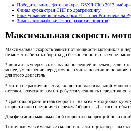
Победительница фотоконкурса GSXR Club 2013 выбирае
Финал кубка стран СНГ по драгрейсингу
Блок управления инжектором FIT Tuner Pro теперь на Р
Зимняя школа физического развития пилотов
Максимальная скорость мот
Максимальная скорость зависит от мощности мотоцикла и пер
не может набирать обороты до бесконечности, наступает мом
* двигатель уперся в отсечку на последней передаче, если э
менее, уменьшение передаточного числа негативно повлияет 
для этого двигатель
* мотор не раскручивается, т.к. достиг максимальной мощност
отсечки, возможно вам потребуется увеличить передаточное 
* сработал ограничитель скорости - на всех мотоциклах куб
скорости или сочетания 6 передача/обороты. Для того чтобы
Для фиксации максимальной скорости и коррекций показани
Типичные максимальные скорости для мотоциклов разных ку