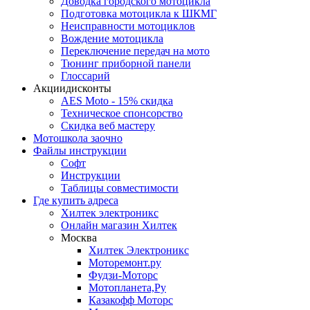
Доводка городского мотоцикла
Подготовка мотоцикла к ШКМГ
Неисправности мотоциклов
Вождение мотоцикла
Переключение передач на мото
Тюнинг приборной панели
Глоссарий
Акции
дисконты
AES Moto - 15% скидка
Техническое спонсорство
Скидка веб мастеру
Мотошкола
заочно
Файлы
инструкции
Софт
Инструкции
Таблицы совместимости
Где купить
адреса
Хилтек электроникс
Онлайн магазин Хилтек
Москва
Хилтек Электроникс
Моторемонт.ру
Фудзи-Моторс
Мотопланета,Ру
Казакофф Моторс